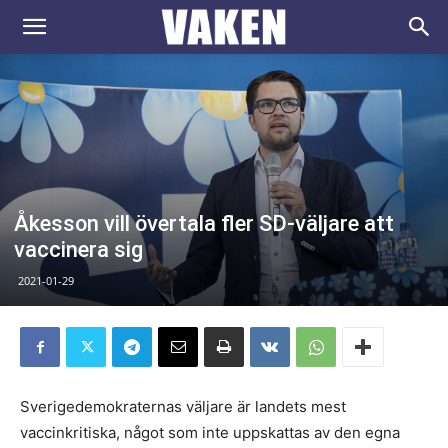
VAKEN.se
Åkesson vill övertala fler SD-väljare att
vaccinera sig
2021-01-29
Sverigedemokraternas väljare är landets mest
vaccinkritiska, något som inte uppskattas av den egna