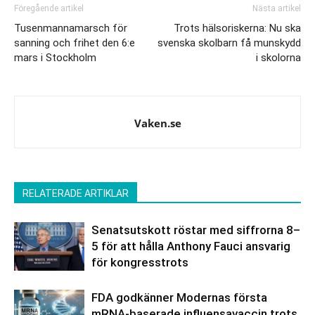
Föregående artikel
Nästa artikel
Tusenmannamarsch för
Trots hälsoriskerna: Nu ska
sanning och frihet den 6:e
svenska skolbarn få munskydd
mars i Stockholm
i skolorna
Vaken.se
RELATERADE ARTIKLAR
Senatsutskott röstar med siffrorna 8–
5 för att hålla Anthony Fauci ansvarig
för kongresstrots
FDA godkänner Modernas första
mRNA-baserade influensavaccin trots