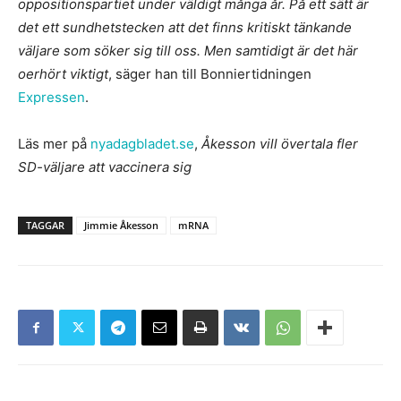
oppositionspartiet under väldigt många år. På ett sätt är
det ett sundhetstecken att det finns kritiskt tänkande
väljare som söker sig till oss. Men samtidigt är det här
oerhört viktigt
, säger han till Bonniertidningen
Expressen
.
Läs mer på
nyadagbladet.se
,
Åkesson vill övertala fler
SD-väljare att vaccinera sig
TAGGAR
Jimmie Åkesson
mRNA