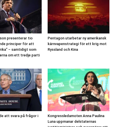
son presenterar tio
Pentagon utarbetar ny amerikansk
de principer för att
kärnvapenstrategi för ett krig mot
ika” – samtidigt som
Ryssland och Kina
erna om ett tredje parti
e att svara på frågor i
Kongressledamoten Anna Paulina
Luna uppmanar delstaternas