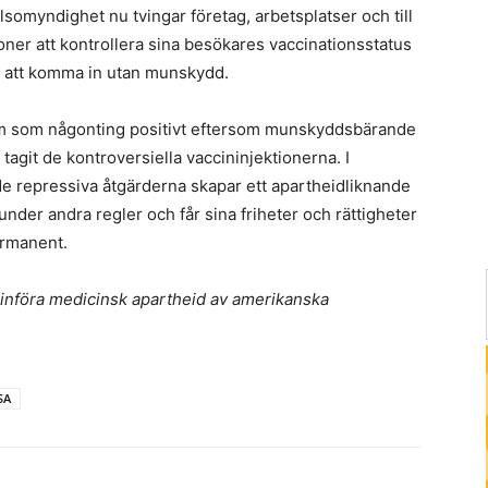
somyndighet nu tvingar företag, arbetsplatser och till
ioner att kontrollera sina besökares vaccinationsstatus
e” att komma in utan munskydd.
fram som någonting positivt eftersom munskyddsbärande
 tagit de kontroversiella vaccininjektionerna. I
 de repressiva åtgärderna skapar ett apartheidliknande
nder andra regler och får sina friheter och rättigheter
ermanent.
 införa medicinsk apartheid av amerikanska
SA