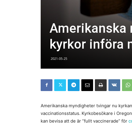
Amerikanska 
kyrkor införa
2021-05-25
Amerikanska myndigheter tvingar nu kyrkans
vaccinationsstatus. Kyrkobesökare i Oregon
kan bevisa att de är ”fullt vaccinerade” för
c