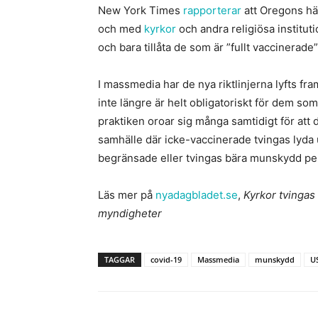
New York Times
rapporterar
att Oregons häl
och med
kyrkor
och andra religiösa institut
och bara tillåta de som är ”fullt vaccinerad
I massmedia har de nya riktlinjerna lyfts 
inte längre är helt obligatoriskt för dem som
praktiken oroar sig många samtidigt för att
samhälle där icke-vaccinerade tvingas lyda u
begränsade eller tvingas bära munskydd p
Läs mer på
nyadagbladet.se
,
Kyrkor tvingas
myndigheter
TAGGAR
covid-19
Massmedia
munskydd
U