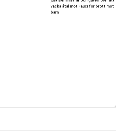
justitieministrar och guvernörer att
väcka åtal mot Fauci för brott mot
barn