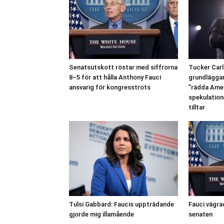
Senatsutskott röstar med siffrorna
Tucker Carl
8–5 för att hålla Anthony Fauci
grundläggan
ansvarig för kongresstrots
”rädda Amer
spekulation
tilltar
Tulsi Gabbard: Faucis uppträdande
Fauci vägrad
gjorde mig illamående
senaten