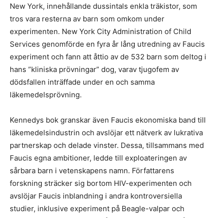
New York, innehållande dussintals enkla träkistor, som
tros vara resterna av barn som omkom under
experimenten. New York City Administration of Child
Services genomförde en fyra år lång utredning av Faucis
experiment och fann att åttio av de 532 barn som deltog i
hans ”kliniska prövningar” dog, varav tjugofem av
dödsfallen inträffade under en och samma
läkemedelsprövning.
Kennedys bok granskar även Faucis ekonomiska band till
läkemedelsindustrin och avslöjar ett nätverk av lukrativa
partnerskap och delade vinster. Dessa, tillsammans med
Faucis egna ambitioner, ledde till exploateringen av
sårbara barn i vetenskapens namn. Författarens
forskning sträcker sig bortom HIV-experimenten och
avslöjar Faucis inblandning i andra kontroversiella
studier, inklusive experiment på Beagle-valpar och