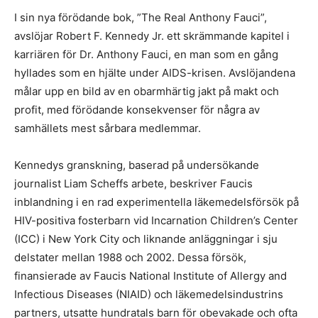
I sin nya förödande bok, ”The Real Anthony Fauci”,
avslöjar Robert F. Kennedy Jr. ett skrämmande kapitel i
karriären för Dr. Anthony Fauci, en man som en gång
hyllades som en hjälte under AIDS-krisen. Avslöjandena
målar upp en bild av en obarmhärtig jakt på makt och
profit, med förödande konsekvenser för några av
samhällets mest sårbara medlemmar.
Kennedys granskning, baserad på undersökande
journalist Liam Scheffs arbete, beskriver Faucis
inblandning i en rad experimentella läkemedelsförsök på
HIV-positiva fosterbarn vid Incarnation Children’s Center
(ICC) i New York City och liknande anläggningar i sju
delstater mellan 1988 och 2002. Dessa försök,
finansierade av Faucis National Institute of Allergy and
Infectious Diseases (NIAID) och läkemedelsindustrins
partners, utsatte hundratals barn för obevakade och ofta