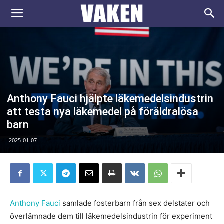
VAKEN.se
Anthony Fauci hjälpte läkemedelsindustrin
att testa nya läkemedel på föräldralösa
barn
2025-01-07
Anthony Fauci
samlade fosterbarn från sex delstater och
överlämnade dem till läkemedelsindustrin för experiment