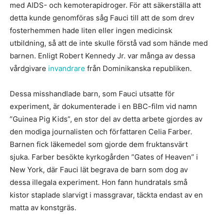
med AIDS- och kemoterapidroger. För att säkerställa att
detta kunde genomföras såg Fauci till att de som drev
fosterhemmen hade liten eller ingen medicinsk
utbildning, så att de inte skulle förstå vad som hände med
barnen. Enligt Robert Kennedy Jr. var många av dessa
vårdgivare
invandrare
från Dominikanska republiken.
Dessa misshandlade barn, som Fauci utsatte för
experiment, är dokumenterade i en BBC-film vid namn
”Guinea Pig Kids”, en stor del av detta arbete gjordes av
den modiga journalisten och författaren Celia Farber.
Barnen fick läkemedel som gjorde dem fruktansvärt
sjuka. Farber besökte kyrkogården ”Gates of Heaven” i
New York, där Fauci lät begrava de barn som dog av
dessa illegala experiment. Hon fann hundratals små
kistor staplade slarvigt i massgravar, täckta endast av en
matta av konstgräs.