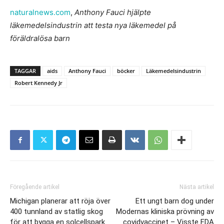
naturalnews.com
,
Anthony Fauci hjälpte
läkemedelsindustrin att testa nya läkemedel på
föräldralösa barn
TAGGAR
aids
Anthony Fauci
böcker
Läkemedelsindustrin
Robert Kennedy Jr
Föregående artikel
Nästa artikel
Michigan planerar att röja över
Ett ungt barn dog under
400 tunnland av statlig skog
Modernas kliniska prövning av
för att bygga en solcellspark
covidvaccinet – Visste FDA