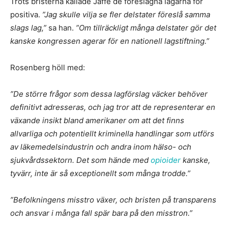
Trots bristerna kallade Jaffe de föreslagna lagarna för
positiva.
”Jag skulle vilja se fler delstater föreslå samma
slags lag,”
sa han.
”Om tillräckligt många delstater gör det
kanske kongressen agerar för en nationell lagstiftning.”
Rosenberg höll med:
”De större frågor som dessa lagförslag väcker behöver
definitivt adresseras, och jag tror att de representerar en
växande insikt bland amerikaner om att det finns
allvarliga och potentiellt kriminella handlingar som utförs
av läkemedelsindustrin och andra inom hälso- och
sjukvårdssektorn. Det som hände med
opioider
kanske,
tyvärr, inte är så exceptionellt som många trodde.”
”Befolkningens misstro växer, och bristen på transparens
och ansvar i många fall spär bara på den misstron.”