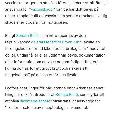
vaccinskador genom att hålla företagsledare straffrättsligt
ansvariga för ”
vaccinskador
” om de har dolt bevis på
risker kopplade till ett vaccin som senare orsakat allvarlig
skada eller dödsfall för mottagaren.
Enligt
Senate Bill 6
, som introducerats av den
republikanska
delstatssenatorn Bryan King
, skulle en
företagsledare för ett läkemedelsföretag som ”medvetet
döljer, undanhåller eller utelämnar bevis, dokumentation
eller information om att vaccinet har farliga effekter”
kunna dömas för ett grovt brott och riskera ett
fängelsestraff på mellan ett år och livstid.
Lagförslaget ligger för närvarande inför Arkansas senat.
King har också introducerat
Senate Bill 5
, som syftar till
att hålla
läkemedelschefer
straffrättsligt ansvariga för
”skador orsakade av receptbelagda läkemedel.”