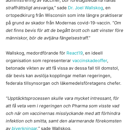
administrering av vacciner, bör företagsledarna hållas
straffrättsligt ansvariga,”
sade
Dr. Joel Wallskog
, en
ortopedkirurg från Wisconsin som inte längre praktiserar
på grund av skador från Modernas covid-19-vaccin.
”Om
det finns bevis för att de begått brott och satt vinster före
människor, bör de avtjäna fängelsestraff.”
Wallskog, medordförande för
React19
, en ideell
organisation som representerar
vaccinskadeoffer
,
betonade vikten av att få vissa av dessa fall till domstol,
där bevis kan avslöja kopplingar mellan regeringen,
federala tillsynsorgan och läkemedelsföretagens chefer.
”Upptäcktsprocessen skulle vara mycket intressant, för
att få veta vem i regeringen och Pharma som visste vad
och när om vaccinernas misslyckande med att förhindra
infektion och smitta, samt den alarmerande förekomsten
av
biverkningar
,”
sade Wallskog.