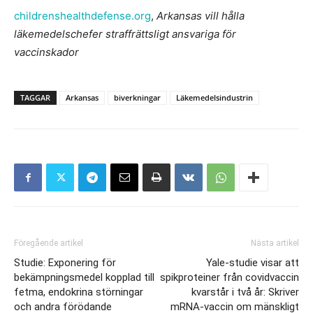
childrenshealthdefense.org
,
Arkansas vill hålla
läkemedelschefer straffrättsligt ansvariga för
vaccinskador
TAGGAR
Arkansas
biverkningar
Läkemedelsindustrin
Föregående artikel
Nästa artikel
Studie: Exponering för
Yale-studie visar att
bekämpningsmedel kopplad till
spikproteiner från covidvaccin
fetma, endokrina störningar
kvarstår i två år: Skriver
och andra förödande
mRNA-vaccin om mänskligt