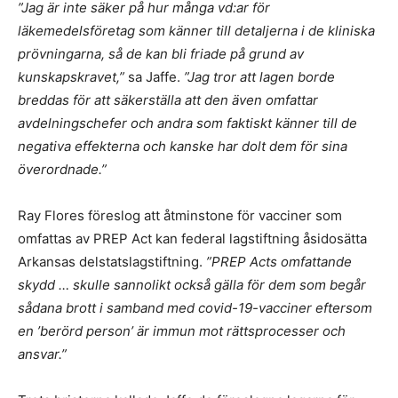
”Jag är inte säker på hur många vd:ar för
läkemedelsföretag som känner till detaljerna i de kliniska
prövningarna, så de kan bli friade på grund av
kunskapskravet,”
sa Jaffe.
”Jag tror att lagen borde
breddas för att säkerställa att den även omfattar
avdelningschefer och andra som faktiskt känner till de
negativa effekterna och kanske har dolt dem för sina
överordnade.”
Ray Flores föreslog att åtminstone för vacciner som
omfattas av PREP Act kan federal lagstiftning åsidosätta
Arkansas delstatslagstiftning.
”PREP Acts omfattande
skydd … skulle sannolikt också gälla för dem som begår
sådana brott i samband med covid-19-vacciner eftersom
en ’berörd person’ är immun mot rättsprocesser och
ansvar.”