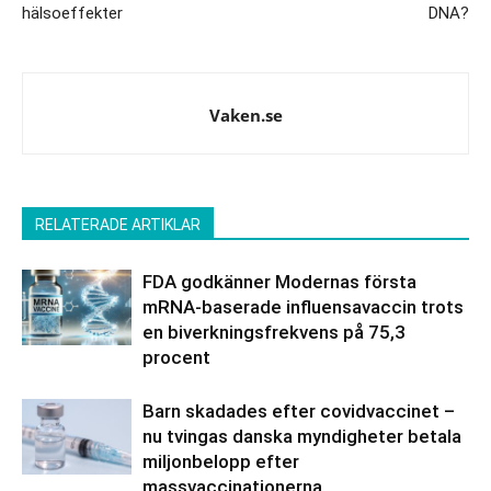
hälsoeffekter
DNA?
Vaken.se
RELATERADE ARTIKLAR
FDA godkänner Modernas första
mRNA-baserade influensavaccin trots
en biverkningsfrekvens på 75,3
procent
Barn skadades efter covidvaccinet –
nu tvingas danska myndigheter betala
miljonbelopp efter
massvaccinationerna