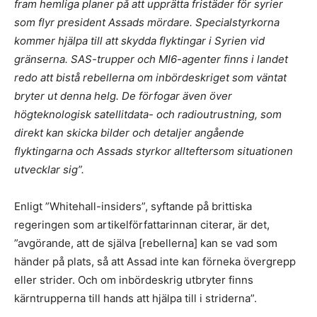
fram hemliga planer på att upprätta fristäder för syrier
som flyr president Assads mördare. Specialstyrkorna
kommer hjälpa till att skydda flyktingar i Syrien vid
gränserna. SAS-trupper och MI6-agenter finns i landet
redo att bistå rebellerna om inbördeskriget som väntat
bryter ut denna helg. De förfogar även över
högteknologisk satellitdata- och radioutrustning, som
direkt kan skicka bilder och detaljer angående
flyktingarna och Assads styrkor allteftersom situationen
utvecklar sig”.
Enligt ”Whitehall-insiders”, syftande på brittiska
regeringen som artikelförfattarinnan citerar, är det,
”avgörande, att de själva [rebellerna] kan se vad som
händer på plats, så att Assad inte kan förneka övergrepp
eller strider. Och om inbördeskrig utbryter finns
kärntrupperna till hands att hjälpa till i striderna”.