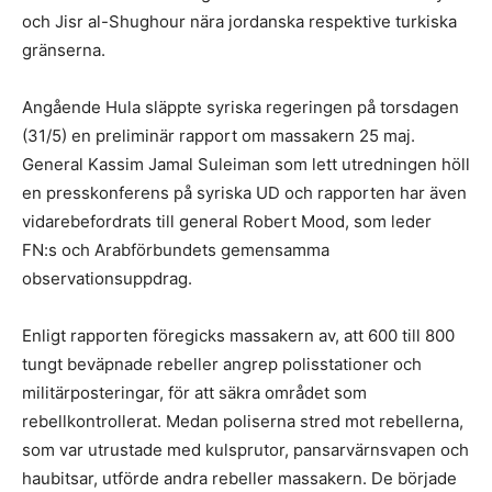
och Jisr al-Shughour nära jordanska respektive turkiska
gränserna.
Angående Hula släppte syriska regeringen på torsdagen
(31/5) en preliminär rapport om massakern 25 maj.
General Kassim Jamal Suleiman som lett utredningen höll
en presskonferens på syriska UD och rapporten har även
vidarebefordrats till general Robert Mood, som leder
FN:s och Arabförbundets gemensamma
observationsuppdrag.
Enligt rapporten föregicks massakern av, att 600 till 800
tungt beväpnade rebeller angrep polisstationer och
militärposteringar, för att säkra området som
rebellkontrollerat. Medan poliserna stred mot rebellerna,
som var utrustade med kulsprutor, pansarvärnsvapen och
haubitsar, utförde andra rebeller massakern. De började