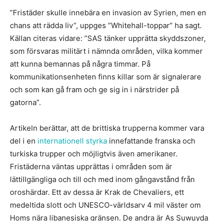
”Fristäder skulle innebära en invasion av Syrien, men en
chans att rädda liv”, uppges ”Whitehall-toppar” ha sagt.
Källan citeras vidare: ”SAS tänker upprätta skyddszoner,
som försvaras militärt i nämnda områden, vilka kommer
att kunna bemannas på några timmar. På
kommunikationsenheten finns killar som är signalerare
och som kan gå fram och ge sig in i närstrider på
gatorna”.
Artikeln berättar, att de brittiska trupperna kommer vara
del i en
internationell styrka
innefattande franska och
turkiska trupper och möjligtvis även amerikaner.
Fristäderna väntas upprättas i områden som är
lättillgängliga och till och med inom gångavstånd från
oroshärdar. Ett av dessa är Krak de Chevaliers, ett
medeltida slott och UNESCO-världsarv 4 mil väster om
Homs nära libanesiska gränsen. De andra är As Suwuyda