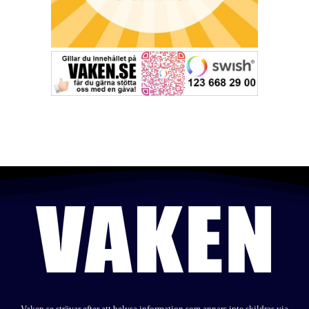
Vaken.se strävar efter att belysa information som annars inte skildras via