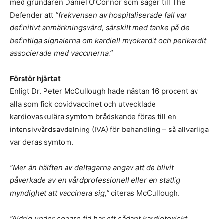
med grundaren Daniel O’Connor som säger till The
Defender att
”frekvensen av hospitaliserade fall var
definitivt anmärkningsvärd, särskilt med tanke på de
befintliga signalerna om kardiell myokardit och perikardit
associerade med vaccinerna.”
Förstör hjärtat
Enligt Dr. Peter McCullough hade nästan 16 procent av
alla som fick covidvaccinet och utvecklade
kardiovaskulära symtom brådskande föras till en
intensivvårdsavdelning (IVA) för behandling – så allvarliga
var deras symtom.
”Mer än hälften av deltagarna angav att de blivit
påverkade av en vårdprofessionell eller en statlig
myndighet att vaccinera sig,”
citeras McCullough.
”Aldrig under senare tid har ett sådant kardiotoxiskt