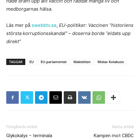
hade bränt upp allt vaccin och räddat många liv och
medborgarnas hälsa.
Läs mer på
swebbtv.se
,
EU-politiker: Vaccinen ”historiens
största korruptionsskandal” – doserna borde ”eldats upp
direkt”
TAGGAR
EU
EU-parlamentet
Makteliten
Mislav Kolakusic
Föregående artikel
Nästa artikel
Glykokalyx – terminala
Kampen mot CBDC