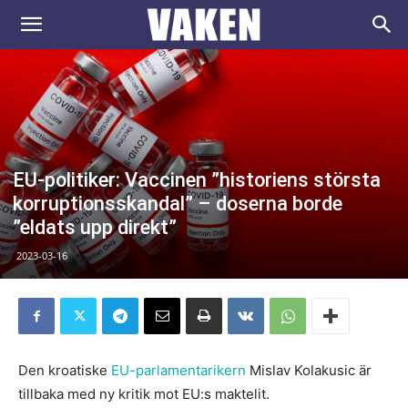
VAKEN.se
EU-politiker: Vaccinen ”historiens största
korruptionsskandal” – doserna borde
”eldats upp direkt”
2023-03-16
Den kroatiske
EU-parlamentarikern
Mislav Kolakusic är
tillbaka med ny kritik mot EU:s maktelit.