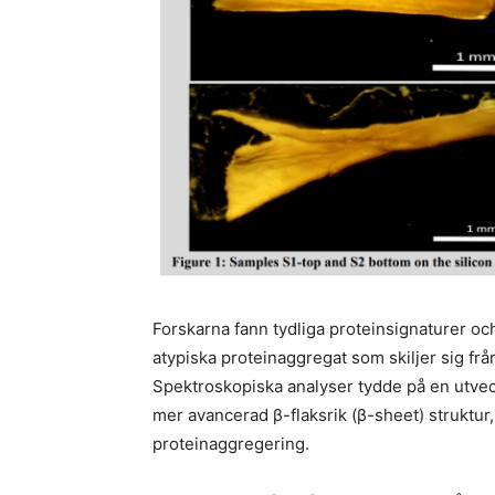
Forskarna fann tydliga proteinsignaturer och
atypiska proteinaggregat som skiljer sig fr
Spektroskopiska analyser tydde på en utveckli
mer avancerad β-flaksrik (β-sheet) struktur
proteinaggregering.