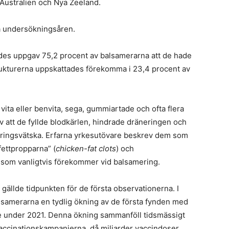
 Australien och Nya Zeeland.
a undersökningsåren.
ldes uppgav 75,2 procent av balsamerarna att de hade
trukturerna uppskattades förekomma i 23,4 procent av
 vita eller benvita, sega, gummiartade och ofta flera
att de fyllde blodkärlen, hindrade dräneringen och
ringsvätska. Erfarna yrkesutövare beskrev dem som
fettpropparna” (
chicken-fat clots
) och
 som vanligtvis förekommer vid balsamering.
ällde tidpunkten för de första observationerna. I
samerarna en tydlig ökning av de första fynden med
 under 2021. Denna ökning sammanföll tidsmässigt
accinationskampanjerna, då miljarder vaccindoser