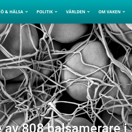
JÖ & HÄLSA
POLITIK
VÄRLDEN
OM VAKEN
e av 808 balsamerare i