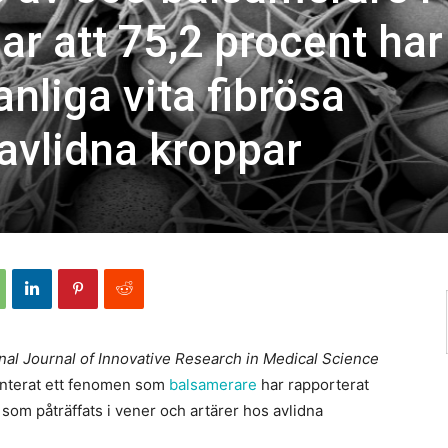
ar att 75,2 procent har
nliga vita fibrösa
 avlidna kroppar
onal Journal of Innovative Research in Medical Science
enterat ett fenomen som
balsamerare
har rapporterat
r som påträffats i vener och artärer hos avlidna