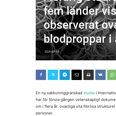
fem länder vis
observerat ova
blodproppar i
2026-07-03
En ny sakkunniggranskad
studie
i
Internati
har för första gången vetenskapligt dokum
om i flera år: ovanliga vita fibrösa strukture
personer.