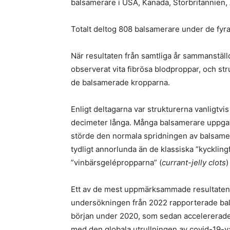
balsamerare i USA, Kanada, Storbritannien,
Totalt deltog 808 balsamerare under de fyr
När resultaten från samtliga år sammanstäl
observerat vita fibrösa blodproppar, och s
de balsamerade kropparna.
Enligt deltagarna var strukturerna vanligtvis
decimeter långa. Många balsamerare uppgav 
störde den normala spridningen av balsame
tydligt annorlunda än de klassiska ”kyckling
”vinbärsgelépropparna” (
currant-jelly clots
)
Ett av de mest uppmärksammade resultaten g
undersökningen från 2022 rapporterade bal
början under 2020, som sedan accelererade
med den globala utrullningen av covid-19-v