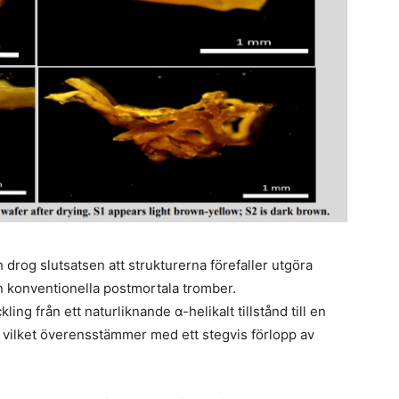
 drog slutsatsen att strukturerna förefaller utgöra
ån konventionella postmortala tromber.
ng från ett naturliknande α-helikalt tillstånd till en
, vilket överensstämmer med ett stegvis förlopp av