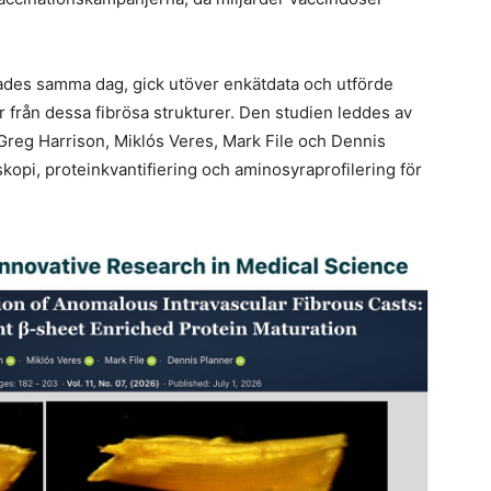
ades samma dag, gick utöver enkätdata och utförde
r från dessa fibrösa strukturer. Den studien leddes av
reg Harrison, Miklós Veres, Mark File och Dennis
pi, proteinkvantifiering och aminosyraprofilering för