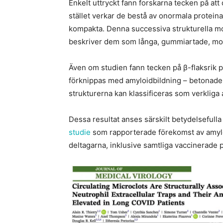
Enkelt uttryckt fann forskarna tecken på att 
stället verkar de bestå av onormala protein
kompakta. Denna successiva strukturella mogn
beskriver dem som långa, gummiartade, mots
Även om studien fann tecken på β-flaksrik 
förknippas med amyloidbildning – betonade f
strukturerna kan klassificeras som verkliga a
Dessa resultat anses särskilt betydelsefulla 
studie
som rapporterade förekomst av amylo
deltagarna, inklusive samtliga vaccinerade 