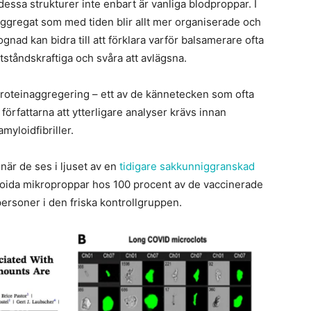
dessa strukturer inte enbart är vanliga blodproppar. I
aggregat som med tiden blir allt mer organiserade och
ad kan bidra till att förklara varför balsamerare ofta
tåndskraftiga och svåra att avlägsna.
proteinaggregering – ett av de kännetecken som ofta
örfattarna att ytterligare analyser krävs innan
myloidfibriller.
när de ses i ljuset av en
tidigare sakkunniggranskad
ida mikroproppar hos 100 procent av de vaccinerade
personer i den friska kontrollgruppen.