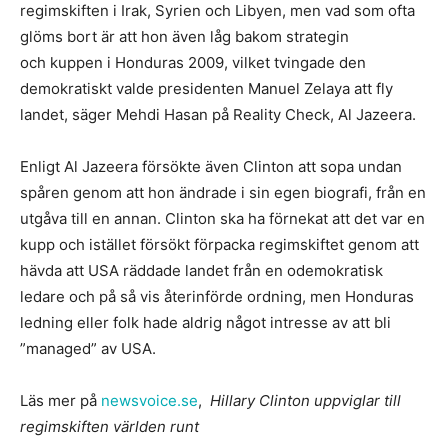
regimskiften i Irak, Syrien och Libyen, men vad som ofta
glöms bort är att hon även låg bakom strategin
och kuppen i Honduras 2009, vilket tvingade den
demokratiskt valde presidenten Manuel Zelaya att fly
landet, säger Mehdi Hasan på Reality Check, Al Jazeera.
Enligt Al Jazeera försökte även Clinton att sopa undan
spåren genom att hon ändrade i sin egen biografi, från en
utgåva till en annan. Clinton ska ha förnekat att det var en
kupp och istället försökt förpacka regimskiftet genom att
hävda att USA räddade landet från en odemokratisk
ledare och på så vis återinförde ordning, men Honduras
ledning eller folk hade aldrig något intresse av att bli
”managed” av USA.
Läs mer på
newsvoice.se
,
Hillary Clinton uppviglar till
regimskiften världen runt