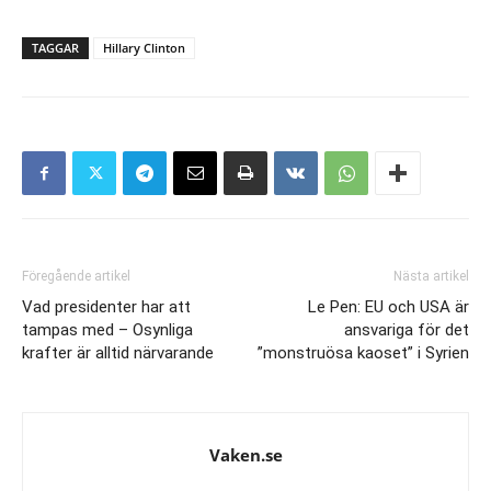
TAGGAR
Hillary Clinton
Föregående artikel
Nästa artikel
Vad presidenter har att
Le Pen: EU och USA är
tampas med – Osynliga
ansvariga för det
krafter är alltid närvarande
”monstruösa kaoset” i Syrien
Vaken.se