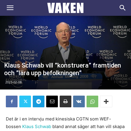
VAKEN.se
Klaus Schwab vill ”konstruera” framtiden
och ”lära upp befolkningen”
2023-02-08
Det är i en intervju med kinesiska CGTN som WEF-
bossen
Klaus Schwab
bland annat säger att han vill skapa