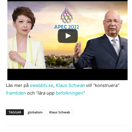
Läs mer på
swebbtv.se
,
Klaus Schwab
vill ”konstruera”
framtiden
och ”lära upp
befolkningen
”
TAGGAR
globalism
Klaus Schwab