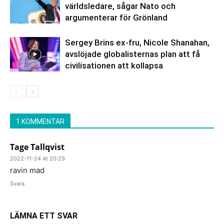
världsledare, sågar Nato och
argumenterar för Grönland
Sergey Brins ex-fru, Nicole Shanahan,
avslöjade globalisternas plan att få
civilisationen att kollapsa
1 KOMMENTAR
Tage Tallqvist
2022-11-24 At 20:29
ravin mad
Svara
LÄMNA ETT SVAR