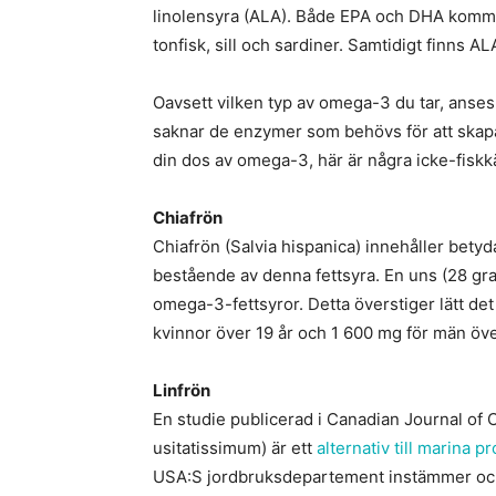
linolensyra (ALA). Både EPA och DHA kommer 
tonfisk, sill och sardiner. Samtidigt finns AL
Oavsett vilken typ av omega-3 du tar, anses
saknar de enzymer som behövs för att skapa
din dos av omega-3, här är några icke-fiskkä
Chiafrön
Chiafrön (Salvia hispanica) innehåller bet
bestående av denna fettsyra. En uns (28 gra
omega-3-fettsyror. Detta överstiger lätt d
kvinnor över 19 år och 1 600 mg för män öve
Linfrön
En studie publicerad i Canadian Journal of 
usitatissimum) är ett
alternativ till marina p
USA:S jordbruksdepartement instämmer ocks