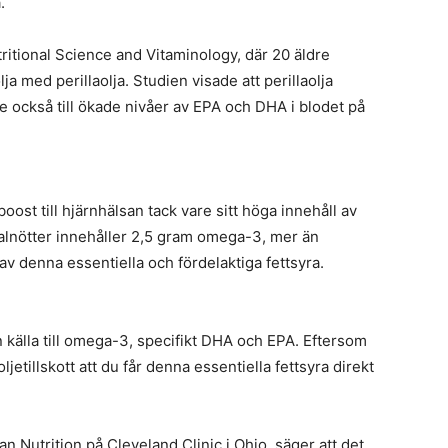
.
tritional Science and Vitaminology, där 20 äldre
ja med perillaolja. Studien visade att perillaolja
 också till ökade nivåer av EPA och DHA i blodet på
oost till hjärnhälsan tack vare sitt höga innehåll av
alnötter innehåller 2,5 gram omega-3, mer än
ov av denna essentiella och fördelaktiga fettsyra.
 källa till omega-3, specifikt DHA och EPA. Eftersom
ljetillskott att du får denna essentiella fettsyra direkt
n Nutrition på Cleveland Clinic i Ohio, säger att det