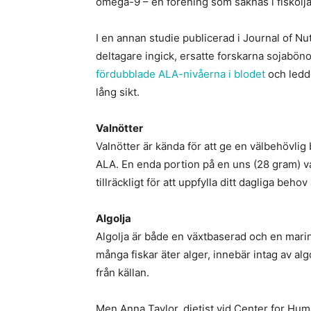
omega-9 – en förening som saknas i fiskolja
I en annan studie publicerad i Journal of Nu
deltagare ingick, ersatte forskarna sojabönol
fördubblade ALA-nivåerna i blodet
och ledde
lång sikt.
Valnötter
Valnötter är kända för att ge en välbehövlig b
ALA. En enda portion på en uns (28 gram) v
tillräckligt för att uppfylla ditt dagliga beh
Algolja
Algolja är både en växtbaserad och en marin
många fiskar äter alger, innebär intag av algo
från källan.
Men Anna Taylor, dietist vid Center for Huma