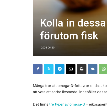
Kolla in dessa
förutom fisk
2024-06-30
Många tror att omega-3-fettsyror endast kom
att veta att andra livsmedel innehåller dessa 
Det finns
tre typer av omega-3
– eikosapent