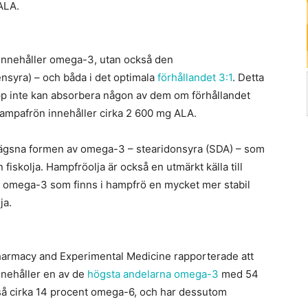
 ALA.
 innehåller omega-3, utan också den
nsyra) – och båda i det optimala
förhållandet 3:1
. Detta
pp inte kan absorbera någon av dem om förhållandet
hampafrön innehåller cirka 2 600 mg ALA.
ägsna formen av omega-3 – stearidonsyra (SDA) – som
 fiskolja. Hampfröolja är också en utmärkt källa till
är omega-3 som finns i hampfrö en mycket mer stabil
ja.
 Pharmacy and Experimental Medicine rapporterade att
innehåller en av de
högsta andelarna omega-3
med 54
ckså cirka 14 procent omega-6, och har dessutom