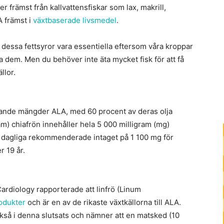
främst från kallvattensfiskar som lax, makrill,
A främst i
växtbaserade livsmedel
.
 dessa fettsyror vara essentiella eftersom våra kroppar
 dem. Men du behöver inte äta mycket fisk för att få
llor.
ydande mängder ALA, med 60 procent av deras olja
m) chiafrön innehåller hela 5 000 milligram (mg)
et dagliga rekommenderade intaget på 1 100 mg för
r 19 år.
Cardiology rapporterade att linfrö (Linum
rodukter
och är en av de rikaste växtkällorna till ALA.
å i denna slutsats och nämner att en matsked (10