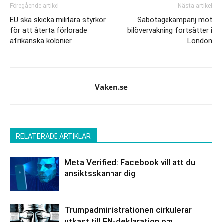
Föregående artikel
Nästa artikel
EU ska skicka militära styrkor
Sabotagekampanj mot
för att återta förlorade
bilövervakning fortsätter i
afrikanska kolonier
London
Vaken.se
RELATERADE ARTIKLAR
Meta Verified: Facebook vill att du
ansiktsskannar dig
Trumpadministrationen cirkulerar
utkast till FN-deklaration om