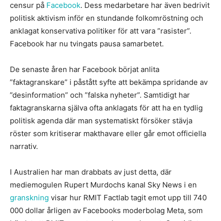
censur på
Facebook
. Dess medarbetare har även bedrivit
politisk aktivism inför en stundande folkomröstning och
anklagat konservativa politiker för att vara ”rasister”.
Facebook har nu tvingats pausa samarbetet.
De senaste åren har Facebook börjat anlita
”faktagranskare” i påstått syfte att bekämpa spridande av
”desinformation” och ”falska nyheter”. Samtidigt har
faktagranskarna själva ofta anklagats för att ha en tydlig
politisk agenda där man systematiskt försöker stävja
röster som kritiserar makthavare eller går emot officiella
narrativ.
I Australien har man drabbats av just detta, där
mediemogulen Rupert Murdochs kanal Sky News i en
granskning
visar hur RMIT Factlab tagit emot upp till 740
000 dollar årligen av Facebooks moderbolag Meta, som