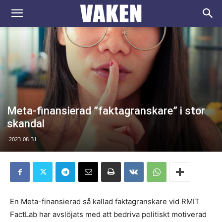
VAKEN.se
Meta-finansierad ”faktagranskare” i stor
skandal
2023-08-31
En Meta-finansierad så kallad faktagranskare vid RMIT
FactLab har avslöjats med att bedriva politiskt motiverad