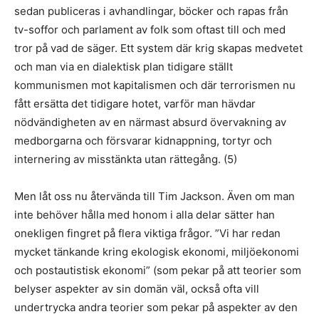
sedan publiceras i avhandlingar, böcker och rapas från
tv-soffor och parlament av folk som oftast till och med
tror på vad de säger. Ett system där krig skapas medvetet
och man via en dialektisk plan tidigare ställt
kommunismen mot kapitalismen och där terrorismen nu
fått ersätta det tidigare hotet, varför man hävdar
nödvändigheten av en närmast absurd övervakning av
medborgarna och försvarar kidnappning, tortyr och
internering av misstänkta utan rättegång. (5)
Men låt oss nu återvända till Tim Jackson. Även om man
inte behöver hålla med honom i alla delar sätter han
onekligen fingret på flera viktiga frågor. ”Vi har redan
mycket tänkande kring ekologisk ekonomi, miljöekonomi
och postautistisk ekonomi” (som pekar på att teorier som
belyser aspekter av sin domän väl, också ofta vill
undertrycka andra teorier som pekar på aspekter av den