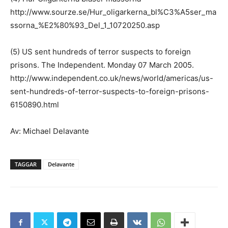
http://www.sourze.se/Hur_oligarkerna_bl%C3%A5ser_ma
ssorna_%E2%80%93_Del_1_10720250.asp
(5) US sent hundreds of terror suspects to foreign
prisons. The Independent. Monday 07 March 2005.
http://www.independent.co.uk/news/world/americas/us-
sent-hundreds-of-terror-suspects-to-foreign-prisons-
6150890.html
Av: Michael Delavante
TAGGAR
Delavante