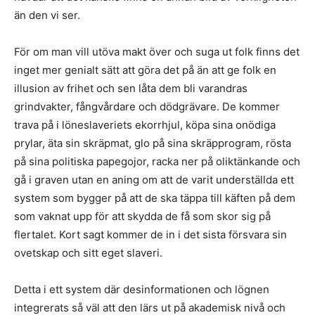
än den vi ser.
För om man vill utöva makt över och suga ut folk finns det
inget mer genialt sätt att göra det på än att ge folk en
illusion av frihet och sen låta dem bli varandras
grindvakter, fångvårdare och dödgrävare. De kommer
trava på i löneslaveriets ekorrhjul, köpa sina onödiga
prylar, äta sin skräpmat, glo på sina skräpprogram, rösta
på sina politiska papegojor, racka ner på oliktänkande och
gå i graven utan en aning om att de varit underställda ett
system som bygger på att de ska täppa till käften på dem
som vaknat upp för att skydda de få som skor sig på
flertalet. Kort sagt kommer de in i det sista försvara sin
ovetskap och sitt eget slaveri.
Detta i ett system där desinformationen och lögnen
integrerats så väl att den lärs ut på akademisk nivå och