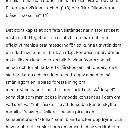
för allas bästa kan studera mina artiklar ”Här är bevisen:
Eliten äger världen…och dig” (3) och ”Hur Oligarkerna
blåser massorna”. (4)
Det stora kapitalet och feta välståndet har historiskt sett
nästan alltid legat hos en relativt liten maktelit som
effektivt manipulerat massorna för att kunna utnyttja dem
och detta system är i bruk än idag. För dessa individer är
makt, liksom lång- och kortsiktig vinst överordnat allt
annat, och för att lättare få ”fårskocken” att underordna
sig härskarna och producera bättre gav man dem så
småningom en inbillad föreställning om
medbestämmande samt lite mer ”bröd och skådespel”,
samtidigt som man också inympade konsensus i dem om
vad som var ”rätt” åsikter så att de sedan kunde skyffla
ner alla ”felaktiga” åsikter i halsen på alla de
konspiratoriska ”stollar” som ibland sticker upp trynet och
hävdar att det kanske finns en annan bild av verkligheten