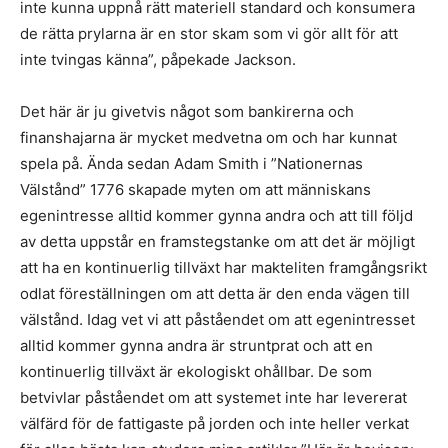
inte kunna uppnå rätt materiell standard och konsumera
de rätta prylarna är en stor skam som vi gör allt för att
inte tvingas känna”, påpekade Jackson.
Det här är ju givetvis något som bankirerna och
finanshajarna är mycket medvetna om och har kunnat
spela på. Ända sedan Adam Smith i ”Nationernas
Välstånd” 1776 skapade myten om att människans
egenintresse alltid kommer gynna andra och att till följd
av detta uppstår en framstegstanke om att det är möjligt
att ha en kontinuerlig tillväxt har makteliten framgångsrikt
odlat föreställningen om att detta är den enda vägen till
välstånd. Idag vet vi att påståendet om att egenintresset
alltid kommer gynna andra är struntprat och att en
kontinuerlig tillväxt är ekologiskt ohållbar. De som
betvivlar påståendet om att systemet inte har levererat
välfärd för de fattigaste på jorden och inte heller verkat