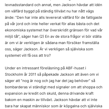
levnadsstandard och annat, men Jackson hävdar att idén
om välfärd byggd på ständig tillväxt nu har nått vägs
ände: ”Den har inte alls levererat välfärd för de fattigaste
på vår jord och inte heller verkat för allas bästa och det
ekonomiska systemet har överskridit gränsen för vad vår
miljö tål”, säger han (2) En av de stora frågor vi bör ställa
är om vi är verkligen är sådana man försöker framställa
oss, säger Jackson. Är vi verkligen så själviska som
systemet vill få oss att tro?
Under en intressant föreläsning på ABF-huset i
Stockholm år 2011 så påpekade Jackson att även om vi
säger att ”nog är nog och jag har det jag behöver” så
bombarderas vi ständigt med signaler om att shoppa och
expansion av kredit och skuld, denna drivande kraft
bakom en maskin av tillväxt. Jackson hävdar att vi inte
bara har skapat människor som är köpgalna och själviska