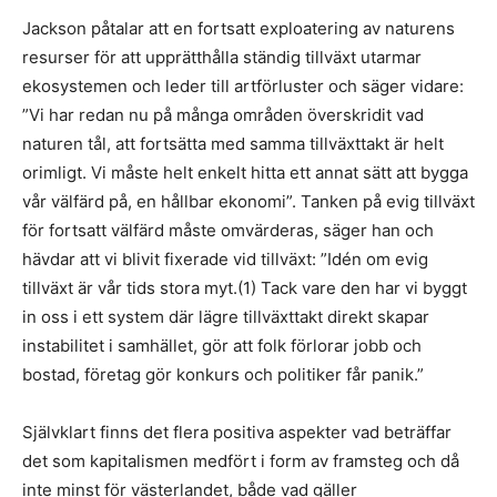
Jackson påtalar att en fortsatt exploatering av naturens
resurser för att upprätthålla ständig tillväxt utarmar
ekosystemen och leder till artförluster och säger vidare:
”Vi har redan nu på många områden överskridit vad
naturen tål, att fortsätta med samma tillväxttakt är helt
orimligt. Vi måste helt enkelt hitta ett annat sätt att bygga
vår välfärd på, en hållbar ekonomi”. Tanken på evig tillväxt
för fortsatt välfärd måste omvärderas, säger han och
hävdar att vi blivit fixerade vid tillväxt: ”Idén om evig
tillväxt är vår tids stora myt.(1) Tack vare den har vi byggt
in oss i ett system där lägre tillväxttakt direkt skapar
instabilitet i samhället, gör att folk förlorar jobb och
bostad, företag gör konkurs och politiker får panik.”
Självklart finns det flera positiva aspekter vad beträffar
det som kapitalismen medfört i form av framsteg och då
inte minst för västerlandet, både vad gäller