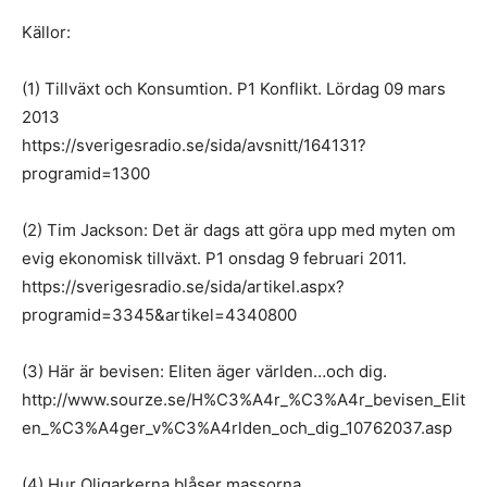
Källor:
(1) Tillväxt och Konsumtion. P1 Konflikt. Lördag 09 mars
2013
https://sverigesradio.se/sida/avsnitt/164131?
programid=1300
(2) Tim Jackson: Det är dags att göra upp med myten om
evig ekonomisk tillväxt. P1 onsdag 9 februari 2011.
https://sverigesradio.se/sida/artikel.aspx?
programid=3345&artikel=4340800
(3) Här är bevisen: Eliten äger världen…och dig.
http://www.sourze.se/H%C3%A4r_%C3%A4r_bevisen_Elit
en_%C3%A4ger_v%C3%A4rlden_och_dig_10762037.asp
(4) Hur Oligarkerna blåser massorna