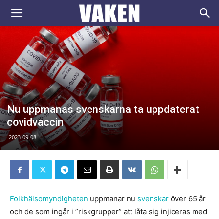
VAKEN.se
Nu uppmanas svenskarna ta uppdaterat
covidvaccin
2023-09-08
Folkhälsomyndigheten
uppmanar nu
svenskar
över 65 år
och de som ingår i ”riskgrupper” att låta sig injiceras med