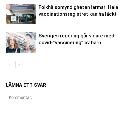
Folkhälsomyndigheten larmar: Hela
vaccinationsregistret kan ha läckt
Sveriges regering går vidare med
covid-”vaccinering” av barn
LÄMNA ETT SVAR