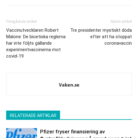
Föregående artikel
Nästa artikel
Vaccinutvecklaren Robert
Tre presidenter mystiskt döda
Malone: De bioetiska reglerna
efter att ha stoppat
har inte följts gällande
coronavaccin
experimentvaccinerna mot
covid-19
Vaken.se
RELATERADE ARTIKLAR
Pfizer fryser finansiering av