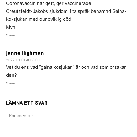
Coronavaccin har gett, ger vaccinerade
Creutzfeldt-Jakobs sjukdom, i talspråk benämnd Galna-
ko-sjukan med oundviklig död!
Mvh.
Svara
Janne Highman
2022-01-01 At 08:00
Vet du ens vad ”galna kosjukan” är och vad som orsakar
den?
Svara
LÄMNA ETT SVAR