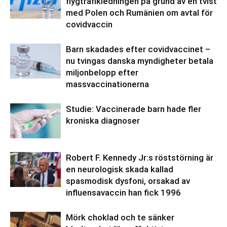
flygtrafikledningen på grund av en tvist
med Polen och Rumänien om avtal för
covidvaccin
Barn skadades efter covidvaccinet –
nu tvingas danska myndigheter betala
miljonbelopp efter
massvaccinationerna
Studie: Vaccinerade barn hade fler
kroniska diagnoser
Robert F. Kennedy Jr:s röststörning är
en neurologisk skada kallad
spasmodisk dysfoni, orsakad av
influensavaccin han fick 1996
Mörk choklad och te sänker