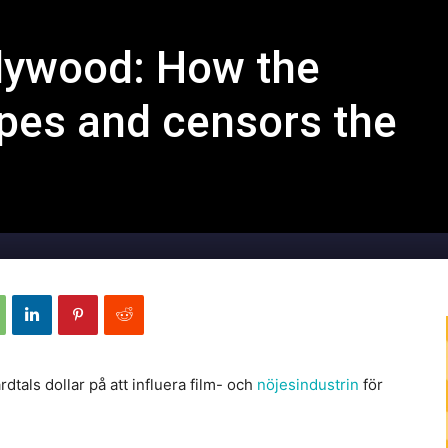
lywood: How the
pes and censors the
rdtals dollar på att influera film- och
nöjesindustrin
för