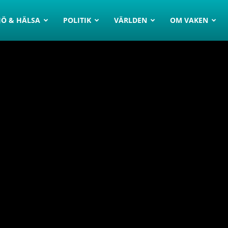
JÖ & HÄLSA
POLITIK
VÄRLDEN
OM VAKEN