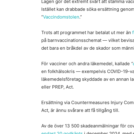
Lagen gör det extremt svårt att stämma vacc
Istället kan drabbade söka ersättning geno
“
Vaccindomstolen
.”
Trots att programmet har betalat ut mer än
på barnvaccinationsschemat — vilket bevisar
det bara en bråkdel av de skador som männi
För vacciner och andra läkemedel, kallade
“
en folkhälsokris — exempelvis COVID-19-v
läkemedelsföretag skyddade av en annan l
eller PREP, Act.
Ersättning via Countermeasures Injury Co
Act, är ännu svårare att få tillgång till.
Av de över 13 500 skadeanmälningar för cov
endast 20 godkänts
i december 2024, med