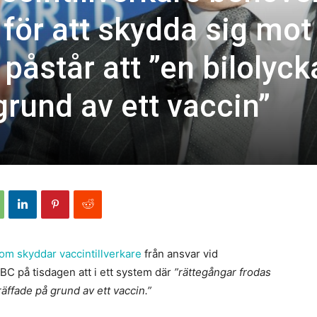
för att skydda sig mot
påstår att ”en bilolyck
grund av ett vaccin”
om skyddar vaccintillverkare
från ansvar vid
BC på tisdagen att i ett system där
”rättegångar frodas
räffade på grund av ett vaccin.”