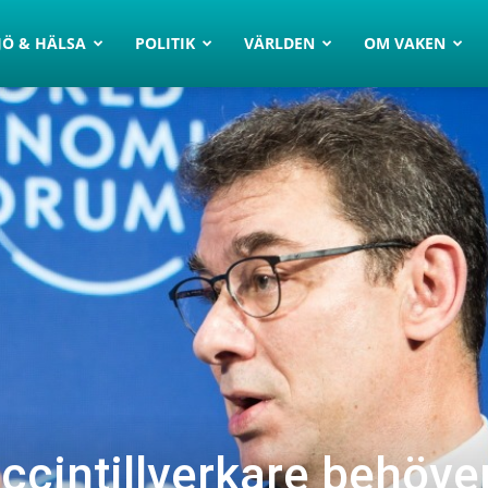
JÖ & HÄLSA
POLITIK
VÄRLDEN
OM VAKEN
ccintillverkare behöve