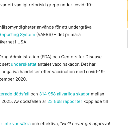
var ett vanligt retoriskt grepp under covid-19-
hälsomyndigheter använde för att undergräva
Reporting System
(VAERS) – det primära
äkerhet i USA.
Drug Administration (FDA) och Centers for Disease
t sett
underskattat
antalet vaccinskador. Det har
negativa händelser efter vaccination med covid-19-
ecember 2020.
erade dödsfall
och
314 958 allvarliga skador
mellan
 2025. Av dödsfallen är
23 868 rapporter
kopplade till
r inte var säkra
och effektiva,
“we’ll never get approval