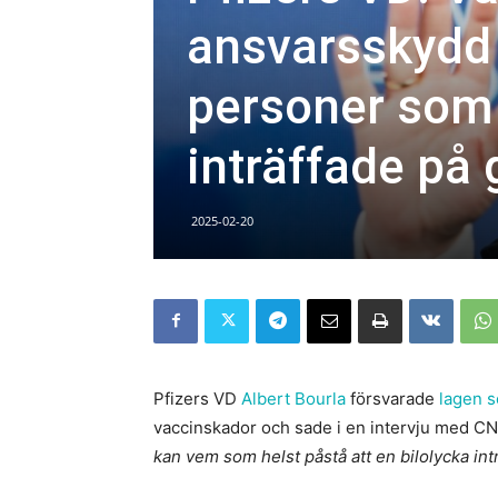
ansvarsskydd 
personer som 
inträffade på 
2025-02-20
Pfizers VD
Albert Bourla
försvarade
lagen s
vaccinskador och sade i en intervju med CN
kan vem som helst påstå att en bilolycka int