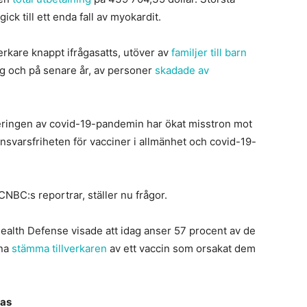
k till ett enda fall av myokardit.
verkare knappt ifrågasatts, utöver av
familjer till barn
g och på senare år, av personer
skadade av
ringen av covid-19-pandemin har ökat misstron mot
svarsfriheten för vacciner i allmänhet och covid-19-
NBC:s reportrar, ställer nu frågor.
Health Defense visade att idag anser 57 procent av de
nna
stämma tillverkaren
av ett vaccin som orsakat dem
ras