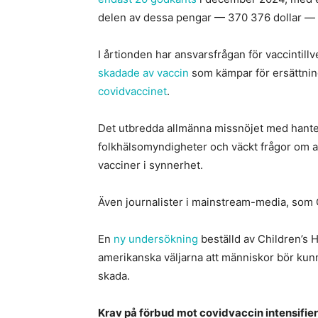
delen av dessa pengar — 370 376 dollar — gic
I årtionden har ansvarsfrågan för vaccintill
skadade av vaccin
som kämpar för ersättnin
covidvaccinet
.
Det utbredda allmänna missnöjet med hante
folkhälsomyndigheter och väckt frågor om an
vacciner i synnerhet.
Även journalister i mainstream-media, som C
En
ny undersökning
beställd av Children’s 
amerikanska väljarna att människor bör ku
skada.
Krav på förbud mot covidvaccin intensifie