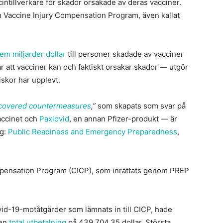
intillverkare för skador orsakade av deras vacciner.
m Vaccine Injury Compensation Program, även kallat
fem miljarder dollar
till personer skadade av vacciner
 att vacciner kan och faktiskt orsakar skador — utgör
skor har upplevt.
covered countermeasures
,”
som skapats som svar på
accinet och
Paxlovid
, en annan Pfizer-produkt — är
ag:
Public Readiness and Emergency Preparedness
,
mpensation Program (CICP), som inrättats genom PREP
id-19-motåtgärder som lämnats in till CICP, hade
 en
total utbetalning
på 439 704,35 dollar. Största