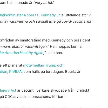
som han menade är
“very strict.”
hälsominister Robert F. Kennedy Jr.
:s uttalande att
“Vi
ot av vaccinerna och särskilt inte på covid-vaccinerna
a områden av samförstånd med Kennedy och president
ammans utanför vaccinfrågan.”
Han hoppas kunna
ke America Healthy Again
,”
sade han.
 ett planerat
möte mellan Trump och
ation
,
PhRMA
, som hålls på torsdagen. Bourla är
Injury Act
är vaccintillverkare skyddade från juridiskt
er på CDC:s vaccinationsschema för barn.