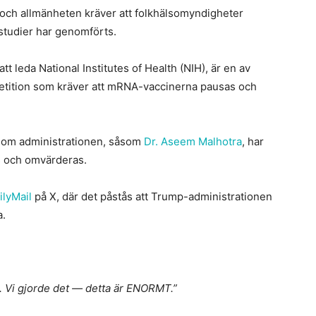
och allmänheten kräver att folkhälsomyndigheter
sstudier har genomförts.
att leda National Institutes of Health (NIH), är en av
etition som kräver att mRNA-vaccinerna pausas och
inom administrationen, såsom
Dr. Aseem Malhotra
, har
s och omvärderas.
ilyMail
på X, där det påstås att Trump-administrationen
a.
. Vi gjorde det — detta är ENORMT.”