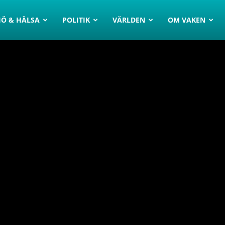
JÖ & HÄLSA
POLITIK
VÄRLDEN
OM VAKEN