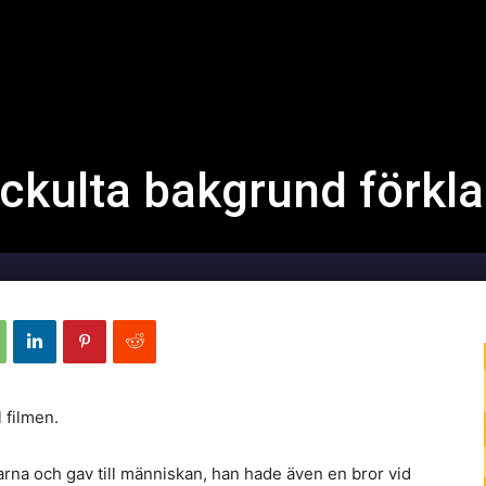
kulta bakgrund förkla
 filmen.
rna och gav till människan, han hade även en bror vid