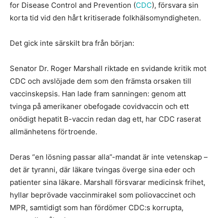
for Disease Control and Prevention (
CDC
), försvara sin
korta tid vid den hårt kritiserade folkhälsomyndigheten.
Det gick inte särskilt bra från början:
Senator Dr. Roger Marshall riktade en svidande kritik mot
CDC och avslöjade dem som den främsta orsaken till
vaccinskepsis. Han lade fram sanningen: genom att
tvinga på amerikaner obefogade covidvaccin och ett
onödigt hepatit B-vaccin redan dag ett, har CDC raserat
allmänhetens förtroende.
Deras “en lösning passar alla”-mandat är inte vetenskap –
det är tyranni, där läkare tvingas överge sina eder och
patienter sina läkare. Marshall försvarar medicinsk frihet,
hyllar beprövade vaccinmirakel som poliovaccinet och
MPR, samtidigt som han fördömer CDC:s korrupta,