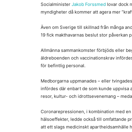
Socialminister
Jakob Forssmed
lovar dock n
myndigheter då kommer att agera mer ”kraftf
Även om Sverige till skillnad från många an
19 fick makthavarnas beslut stor påverkan 
Allmänna sammankomster förbjöds eller beg
äldreboenden och vaccinationskrav infördes 
för befintlig personal.
Medborgarna uppmanades – eller tvingades 
infördes där enbart de som kunde uppvisa att 
resor, kultur- och idrottsevenemang – meda
Coronarepressionen, i kombination med en u
hälsoeffekter, ledde också till omfattande p
att ett slags medicinskt apartheidsamhälle hö