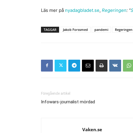
Läs mer på
nyadagbladet.se
,
Regeringen
: ”
S
TAGGAR
Jakob Forssmed
pandemi
Regeringen
Föregående artikel
Infowars-journalist mördad
Vaken.se