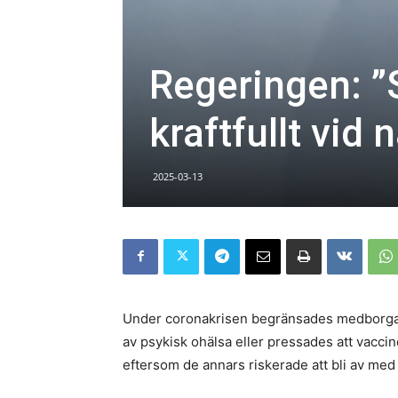
Regeringen: ”
kraftfullt vid
2025-03-13
Under coronakrisen begränsades medborgarn
av psykisk ohälsa eller pressades att vacc
eftersom de annars riskerade att bli av med 