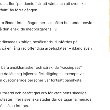
u att fler ”pandemier” är att vänta och att svenska
ullt” än förra gången.
dra länder inte stängde ner samhället helt under covid-
på den enskilde medborgarens liv.
ränsades kraftigt, besöksförbud infördes på
på en lång rad offentliga arbetsplatser – ibland även
bära ansiktsmasker och särskilda ”vaccinpass”
de låtit sig injiceras fick tillgång till exempelvis
n ovaccinerade personer var fortsatt bannlysta.
tbredd och berättigad oro för vaccinens skadliga
rotester i flera svenska städer där deltagarna menade
ll på att införas.