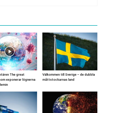
tären The great
Välkommen till Sverige – de dubbla
som exponerar lögnerna
måttstockarnas land
demin