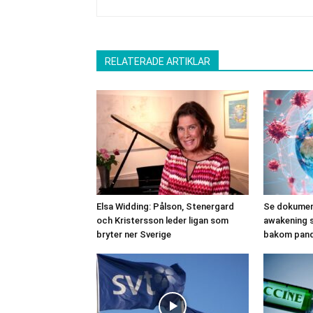
RELATERADE ARTIKLAR
Elsa Widding: Pålson, Stenergard
Se dokumen
och Kristersson leder ligan som
awakening 
bryter ner Sverige
bakom pan