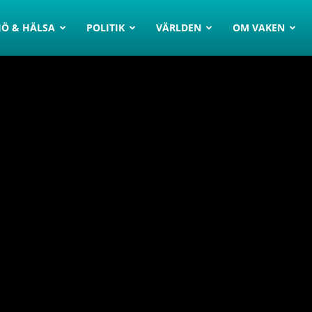
JÖ & HÄLSA
POLITIK
VÄRLDEN
OM VAKEN