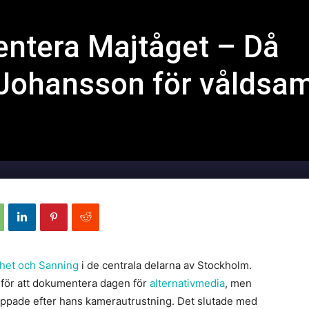
ntera Majtåget – Då
Johansson för våldsa
ihet och Sanning
i de centrala delarna av Stockholm.
 för att dokumentera dagen för
alternativmedia
, men
reppade efter hans kamerautrustning. Det slutade med