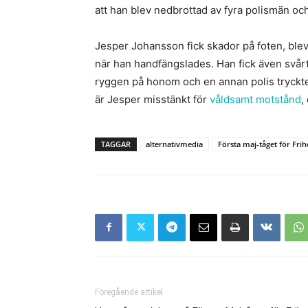
att han blev nedbrottad av fyra polismän och
Jesper Johansson fick skador på foten, ble
när han handfängslades. Han fick även svårt
ryggen på honom och en annan polis tryckte
är Jesper misstänkt för
våldsamt motstånd
,
TAGGAR
alternativmedia
Första maj-tåget för Fri
Föregående artikel