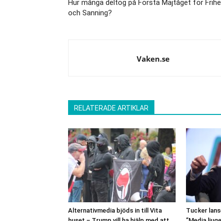
Hur många deltog på Första Majtåget för Frihe
och Sanning?
Vaken.se
RELATERADE ARTIKLAR
Alternativmedia bjöds in till Vita
Tucker lans
huset – Trump vill ha hjälp med att
”Media ljuger