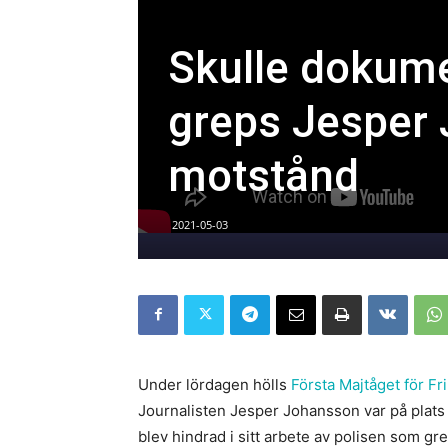
Skulle dokume
greps Jesper 
motstånd
2021-05-03
Under lördagen hölls
Första Majtåget för Fr
Journalisten Jesper Johansson var på plats
blev hindrad i sitt arbete av polisen som g