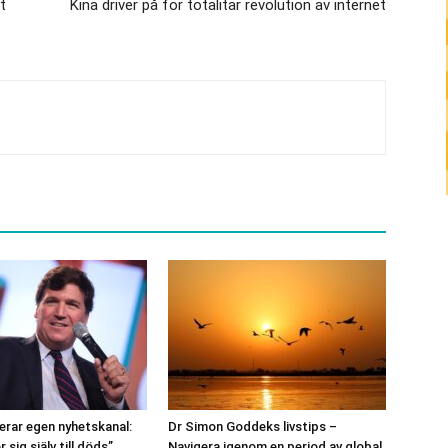
t
Kina driver på för totalitär revolution av internet
erar egen nyhetskanal:
Dr Simon Goddeks livstips –
 sig själv till döds”
Navigera igenom en period av global