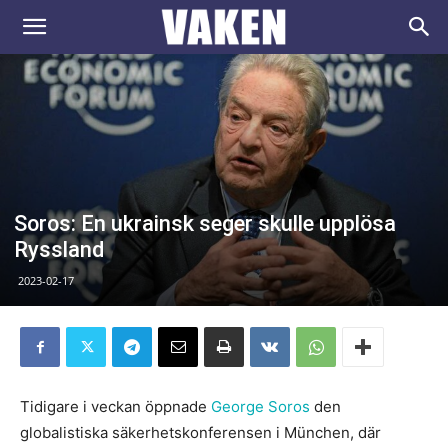
VAKEN.se
Soros: En ukrainsk seger skulle upplösa
Ryssland
2023-02-17
Tidigare i veckan öppnade
George Soros
den
globalistiska säkerhetskonferensen i München, där