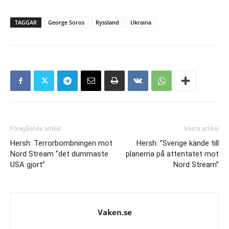
TAGGAR
George Soros
Ryssland
Ukraina
Föregående artikel
Nästa artikel
Hersh: Terrorbombningen mot
Hersh: ”Sverige kände till
Nord Stream ”det dummaste
planerna på attentatet mot
USA gjort”
Nord Stream”
Vaken.se