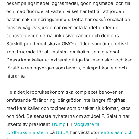
bekämpningsmedel, ogräsmedel, gödningsmedel och till
och med fluoriderat vatten, vilket har lett till att jorden
nästan saknar näringsämnen. Detta har också orsakat en
massiv våg av sjukdomar över hela landet under de
senaste decennierna, inklusive cancer och demens.
Särskilt problematiska är GMO-grödor, som är genetiskt
konstruerade för att motstå kemikalier som glyfosat.
Dessa kemikalier är extremt giftiga för människor och kan
förstöra reningsorgan som levern, bukspottkörteln och
njurarna.
Hela det jordbruksekonomiska komplexet behöver en
omfattande förändring, där grödor inte längre förgiftas
med kemikalier och toxiner som orsakar sjukdomar, kaos
och död. De senaste nyheterna om att Joel F. Salatin har
utsetts av president
Trump
till
rådgivare till
jordbruksministern
på
USDA
har väckt stor
entusiasm och