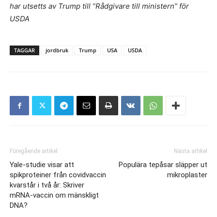
har utsetts av Trump till ”Rådgivare till ministern” för
USDA
TAGGAR
jordbruk
Trump
USA
USDA
Föregående artikel
Nästa artikel
Yale-studie visar att
Populära tepåsar släpper ut
spikproteiner från covidvaccin
mikroplaster
kvarstår i två år: Skriver
mRNA-vaccin om mänskligt
DNA?