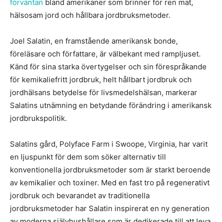
förväntan
bland amerikaner som brinner för ren mat,
hälsosam jord och hållbara jordbruksmetoder.
Joel Salatin, en framstående amerikansk bonde,
föreläsare och författare, är välbekant med rampljuset.
Känd för sina starka övertygelser och sin förespråkande
för kemikaliefritt jordbruk, helt hållbart jordbruk och
jordhälsans betydelse för livsmedelshälsan, markerar
Salatins utnämning en betydande förändring i amerikansk
jordbrukspolitik.
Salatins gård, Polyface Farm i Swoope, Virginia, har varit
en ljuspunkt för dem som söker alternativ till
konventionella jordbruksmetoder som är starkt beroende
av kemikalier och toxiner. Med en fast tro på regenerativt
jordbruk och bevarandet av traditionella
jordbruksmetoder har Salatin inspirerat en ny generation
av moderna självhushållare som är dedikerade till att leva