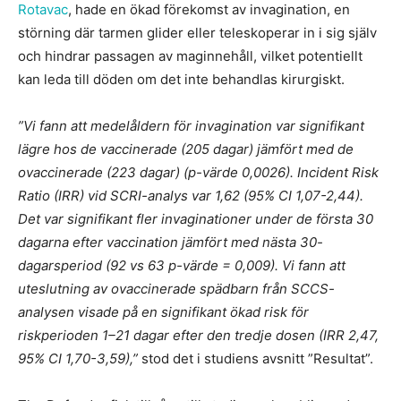
Rotavac
, hade en ökad förekomst av invagination, en
störning där tarmen glider eller teleskoperar in i sig själv
och hindrar passagen av maginnehåll, vilket potentiellt
kan leda till döden om det inte behandlas kirurgiskt.
”Vi fann att medelåldern för invagination var signifikant
lägre hos de vaccinerade (205 dagar) jämfört med de
ovaccinerade (223 dagar) (p-värde 0,0026). Incident Risk
Ratio (IRR) vid SCRI-analys var 1,62 (95% CI 1,07-2,44).
Det var signifikant fler invaginationer under de första 30
dagarna efter vaccination jämfört med nästa 30-
dagarsperiod (92 vs 63 p-värde = 0,009). Vi fann att
uteslutning av ovaccinerade spädbarn från SCCS-
analysen visade på en signifikant ökad risk för
riskperioden 1–21 dagar efter den tredje dosen (IRR 2,47,
95% CI 1,70-3,59),”
stod det i studiens avsnitt ”Resultat”.