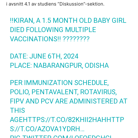
i avsnitt 4.1 av studiens ”Diskussion”-sektion.
‼️KIRAN, A 1.5 MONTH OLD BABY GIRL
DIED FOLLOWING MULTIPLE
VACCINATIONS‼️ ????????
DATE: JUNE 6TH, 2024
PLACE: NABARANGPUR, ODISHA
PER IMMUNIZATION SCHEDULE,
POLIO, PENTAVALENT, ROTAVIRUS,
FIPV AND PCV ARE ADMINISTERED AT
THIS
AGE
HTTPS://T.CO/82KHII2HAH
HTTP
S://T.CO/AZOVA1YDRH
…