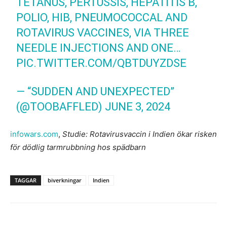
TETANUS, PERTUSSIS, HEPATITIS B,
POLIO, HIB, PNEUMOCOCCAL AND
ROTAVIRUS VACCINES, VIA THREE
NEEDLE INJECTIONS AND ONE…
PIC.TWITTER.COM/QBTDUYZDSE
— “SUDDEN AND UNEXPECTED”
(@TOOBAFFLED) JUNE 3, 2024
infowars.com
,
Studie: Rotavirusvaccin i Indien ökar risken
för dödlig tarmrubbning hos spädbarn
TAGGAR
biverkningar
Indien