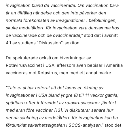
invagination bland de vaccinerade. Om vaccination bara
är en tillfällig händelse och den inte påverkar den
normala förekomsten av invaginationer i befolkningen,
skulle medelåldern för invagination vara densamma hos
de vaccinerade och de ovaccinerade,”
stod det i avsnitt
4.1 av studiens ”Diskussion”-sektion.
De spekulerade också om biverkningar av
Rotavirusvaccinet i USA, eftersom även bebisar i Amerika
vaccineras mot Rotavirus, men med ett annat märke.
”Tate et al har noterat att det fanns en ökning av
invaginationer i USA bland yngre (8 till 11 veckor gamla)
spädbarn efter införandet av rotavirusvacciner jämfört
med eran före vacciner [13]. Vi diskuterar senare hur
denna sänkning av medelåldern för invagination kan ha
fördunklat säkerhetssignalen i SCCS-analysen,”
stod det