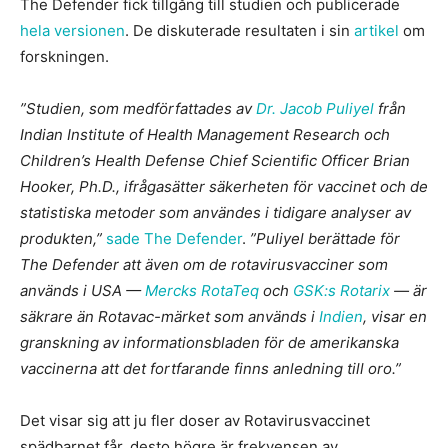
The Defender fick tillgång till studien och publicerade
hela versionen
. De diskuterade resultaten i sin
artikel
om
forskningen.
”Studien, som medförfattades av
Dr. Jacob Puliyel
från
Indian Institute of Health Management Research och
Children’s Health Defense Chief Scientific Officer Brian
Hooker, Ph.D., ifrågasätter säkerheten för vaccinet och de
statistiska metoder som användes i tidigare analyser av
produkten,”
sade The Defender
.
”Puliyel berättade för
The Defender att även om de rotavirusvacciner som
används i USA —
Mercks RotaTeq
och
GSK:s Rotarix
— är
säkrare än Rotavac-märket som används i
Indien
, visar en
granskning av informationsbladen för de amerikanska
vaccinerna att det fortfarande finns anledning till oro.”
Det visar sig att ju fler doser av Rotavirusvaccinet
spädbarnet får, desto högre är frekvensen av