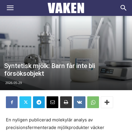
VAKEN.se
Syntetisk mjölk: Barn får inte bli
försöksobjekt
2026-05-29
En nyligen publicerad molekylär analys av
precisionsfermenterade mjölkprodukter väcker