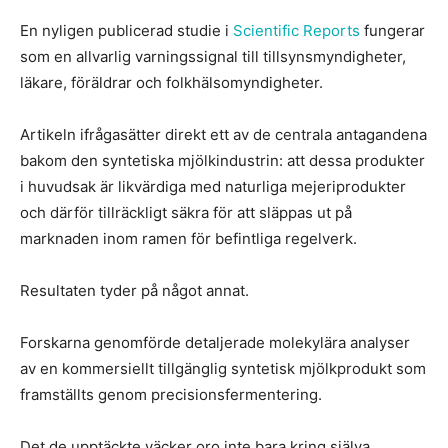
En nyligen publicerad studie i
Scientific Reports
fungerar
som en allvarlig varningssignal till tillsynsmyndigheter,
läkare, föräldrar och folkhälsomyndigheter.
Artikeln ifrågasätter direkt ett av de centrala antagandena
bakom den syntetiska mjölkindustrin: att dessa produkter
i huvudsak är likvärdiga med naturliga mejeriprodukter
och därför tillräckligt säkra för att släppas ut på
marknaden inom ramen för befintliga regelverk.
Resultaten tyder på något annat.
Forskarna genomförde detaljerade molekylära analyser
av en kommersiellt tillgänglig syntetisk mjölkprodukt som
framställts genom precisionsfermentering.
Det de upptäckte väcker oro inte bara kring själva