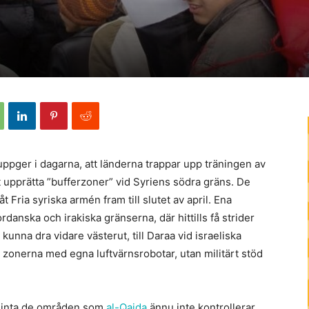
uppger i dagarna, att länderna trappar upp träningen av
t upprätta ”bufferzoner” vid Syriens södra gräns. De
 Fria syriska armén fram till slutet av april. Ena
rdanska och irakiska gränserna, där hittills få strider
kunna dra vidare västerut, till Daraa vid israeliska
ra zonerna med egna luftvärnsrobotar, utan militärt stöd
tt inta de områden som
al-Qaida
ännu inte kontrollerar.