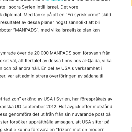
ste i södra Syrien intill Israel. Det vore
iplomat. Med tanke på att en ”Fri syrisk armé” skild
resultatet av dessa planer högst sannolikt att bli
robotar ”MANPADS”, med vilka israeliska plan kan
ekymrade över de 20 000 MANPADS som försvann från
ket väl, att flertalet av dessa finns hos al-Qaida, vilka
n och på andra håll. En del av USA:s verksamhet i
, var att administrera överföringen av sådana till
befriad zon” erkänd av USA i Syrien, har förespråkats av
kanska UD september 2012. Hof avgick efter motstånd
ss genomföra det utifrån från sin nuvarande post på
ister försöker upprätthålla amsagan, att USA sitter på
g skulle kunna försvara en ”frizon” mot en modern