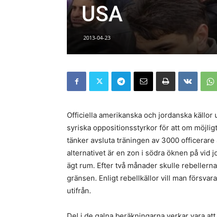
USA
2013-04-23
Officiella amerikanska och jordanska källor 
syriska oppositionsstyrkor för att om möjlig
tänker avsluta träningen av 3000 officerare åt
alternativet är en zon i södra öknen på vid jo
ägt rum. Efter två månader skulle rebellerna 
gränsen. Enligt rebellkällor vill man försva
utifrån.
Del i de galna beräkningarna verkar vara a