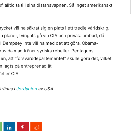
 alltid ta till sina distansvapnen. Så inget amerikanskt
cket väl ha säkrat sig en plats i ett tredje världskrig.
sa planer, tvingats gå via CIA och privata ombud, då
l Dempsey inte vill ha med det att göra. Obama-
uvida man tränar syriska rebeller. Pentagons
en, att ”försvarsdepartementet” skulle göra det, vilket
en lagts på entreprenad åt
ller CIA.
tränas i
Jordanien
av USA