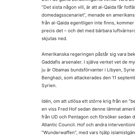
”Det sista någon vill, är att al-Qaida får fotfä
domedagsscenariet”, menade en amerikansk d
från al-Qaida egentligen inte finns, kommer 
precis det – och det med bärbara luftvärns
skjutas ned.
Amerikanska regeringen påstår sig vara b
Gaddafis arsenaler. I själva verket vet de myc
ju är Obamas bundsförvanter i Libyen, Syrie
Benghazi, som attackerades den 11 september
Syrien.
Idén, om att utlösa ett större krig från en ”
en viss Fred Hof sedan denne lämnat ameri
från UD och Pentagon och försöker sedan de
Atlantic Council. Hof och andra intervention
”Wunderwaffen”, med vars hjälp islamistgän