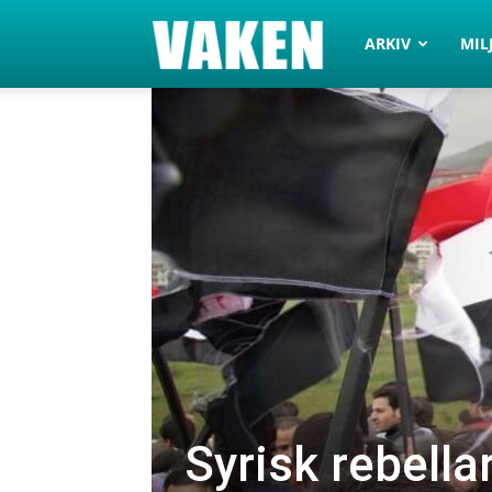
VAKEN.se
ARKIV
MIL
Syrisk rebella