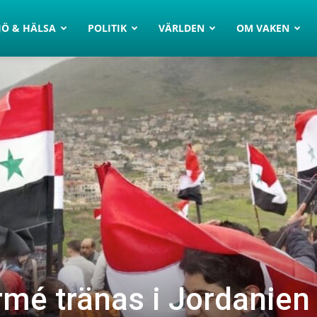
JÖ & HÄLSA
POLITIK
VÄRLDEN
OM VAKEN
rmé tränas i Jordanien