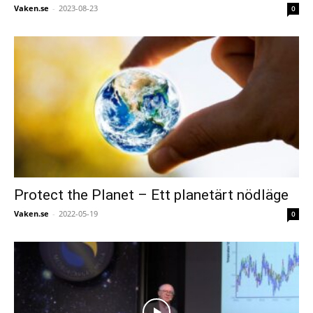
Vaken.se
-
2023-08-23
0
Protect the Planet – Ett planetärt nödläge
Vaken.se
-
2022-05-19
0