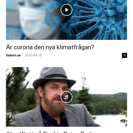
Är corona den nya klimatfrågan?
Vaken.se
-
2020-04-18
0