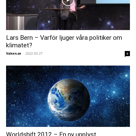
Lars Bern – Varför ljuger våra politiker om
klimatet?
Vaken.se
-
2022-03-27
6
Worldshift 2012 – En ny upplyst