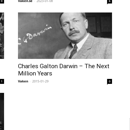
Vaken.se
-
2023-01-08
0
6
Charles Galton Darwin – The Next
Million Years
Vaken
-
2015-01-29
1
0