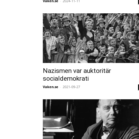
Vaken.se
-
2024-11-11
Nazismen var auktoritär
socialdemokrati
Vaken.se
-
2021-09-27