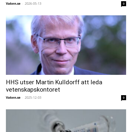
Vaken.se
-
2026-05-13
0
HHS utser Martin Kulldorff att leda
vetenskapskontoret
Vaken.se
-
2025-12-03
0