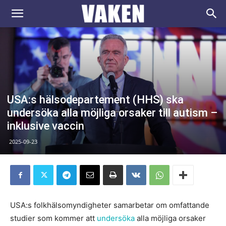
VAKEN.se
USA:s hälsodepartement (HHS) ska
undersöka alla möjliga orsaker till autism –
inklusive vaccin
2025-09-23
USA:s folkhälsomyndigheter samarbetar om omfattande
studier som kommer att
undersöka
alla möjliga orsaker