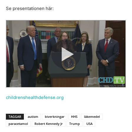
Se presentationen här:
childrenshealthdefense.org
TAGGAR
autism
biverkningar
HHS
läkemedel
paracetamol
Robert Kennedy Jr
Trump
USA