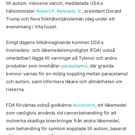
till autism, inklusive vaccin, meddelade USA:s
hälsominister
Robert F. Kennedy Jr.
, president Donald
Trump och flera folkhälsotjänstemän idag under ett
evenemang i Vita huset.
Enligt dagens tillkännagivande kommer USA:s
livsmedels- och läkemedelsmyndighet (FDA) också
omedelbart lägga till varningar på Tylenol och andra
produkter som innehåller
paracetamol
, där gravida
kvinnor varnas för en möjlig koppling mellan paracetamol
och autism, samt informera läkare och allmänheten om
riskerna.
FDA förväntas också godkänna
leucovorin
, ett läkemedel
som vanligtvis används vid cancerbehandling för att
motverka skadliga biverkningar från andra läkemedel,
som behandling för symtom kopplade till autism, baserat