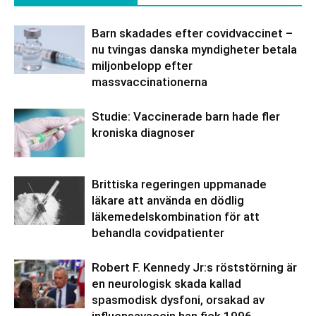
Barn skadades efter covidvaccinet –
nu tvingas danska myndigheter betala
miljonbelopp efter
massvaccinationerna
Studie: Vaccinerade barn hade fler
kroniska diagnoser
Brittiska regeringen uppmanade
läkare att använda en dödlig
läkemedelskombination för att
behandla covidpatienter
Robert F. Kennedy Jr:s röststörning är
en neurologisk skada kallad
spasmodisk dysfoni, orsakad av
influensavaccin han fick 1996