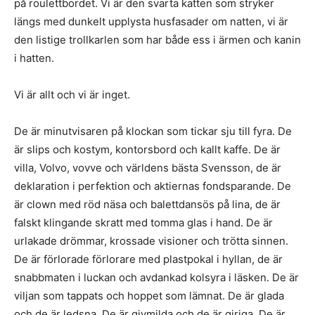
på roulettbordet. Vi är den svarta katten som stryker
längs med dunkelt upplysta husfasader om natten, vi är
den listige trollkarlen som har både ess i ärmen och kanin
i hatten.
Vi är allt och vi är inget.
De är minutvisaren på klockan som tickar sju till fyra. De
är slips och kostym, kontorsbord och kallt kaffe. De är
villa, Volvo, vovve och världens bästa Svensson, de är
deklaration i perfektion och aktiernas fondsparande. De
är clown med röd näsa och balettdansös på lina, de är
falskt klingande skratt med tomma glas i hand. De är
urlakade drömmar, krossade visioner och trötta sinnen.
De är förlorade förlorare med plastpokal i hyllan, de är
snabbmaten i luckan och avdankad kolsyra i läsken. De är
viljan som tappats och hoppet som lämnat. De är glada
och de är ledsna. De är givmilda och de är giriga. De är