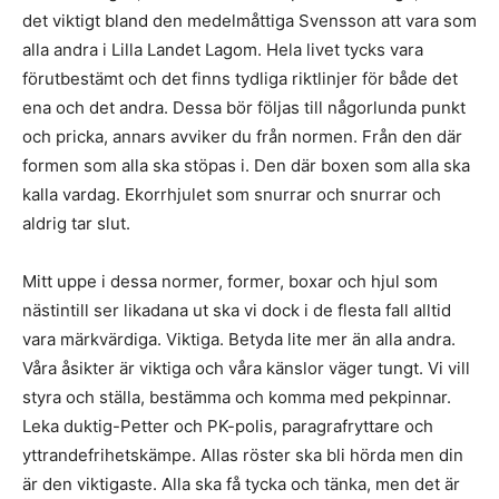
det viktigt bland den medelmåttiga Svensson att vara som
alla andra i Lilla Landet Lagom. Hela livet tycks vara
förutbestämt och det finns tydliga riktlinjer för både det
ena och det andra. Dessa bör följas till någorlunda punkt
och pricka, annars avviker du från normen. Från den där
formen som alla ska stöpas i. Den där boxen som alla ska
kalla vardag. Ekorrhjulet som snurrar och snurrar och
aldrig tar slut.
Mitt uppe i dessa normer, former, boxar och hjul som
nästintill ser likadana ut ska vi dock i de flesta fall alltid
vara märkvärdiga. Viktiga. Betyda lite mer än alla andra.
Våra åsikter är viktiga och våra känslor väger tungt. Vi vill
styra och ställa, bestämma och komma med pekpinnar.
Leka duktig-Petter och PK-polis, paragrafryttare och
yttrandefrihetskämpe. Allas röster ska bli hörda men din
är den viktigaste. Alla ska få tycka och tänka, men det är