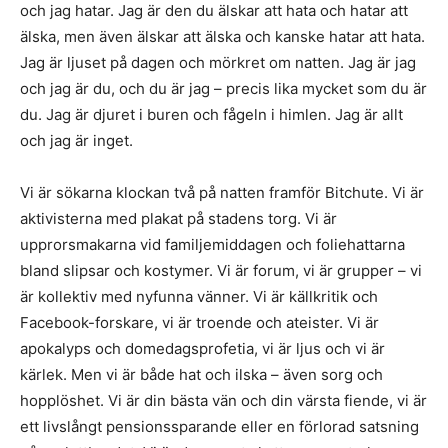
och jag hatar. Jag är den du älskar att hata och hatar att
älska, men även älskar att älska och kanske hatar att hata.
Jag är ljuset på dagen och mörkret om natten. Jag är jag
och jag är du, och du är jag – precis lika mycket som du är
du. Jag är djuret i buren och fågeln i himlen. Jag är allt
och jag är inget.
Vi är sökarna klockan två på natten framför Bitchute. Vi är
aktivisterna med plakat på stadens torg. Vi är
upprorsmakarna vid familjemiddagen och foliehattarna
bland slipsar och kostymer. Vi är forum, vi är grupper – vi
är kollektiv med nyfunna vänner. Vi är källkritik och
Facebook-forskare, vi är troende och ateister. Vi är
apokalyps och domedagsprofetia, vi är ljus och vi är
kärlek. Men vi är både hat och ilska – även sorg och
hopplöshet. Vi är din bästa vän och din värsta fiende, vi är
ett livslångt pensionssparande eller en förlorad satsning