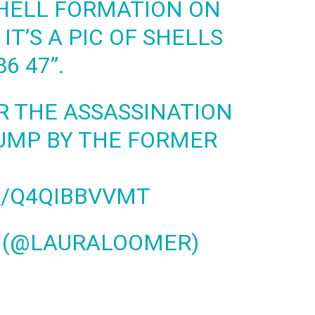
SHELL FORMATION ON
IT’S A PIC OF SHELLS
6 47”.
OR THE ASSASSINATION
UMP BY THE FORMER
M/Q4QIBBVVMT
 (@LAURALOOMER)