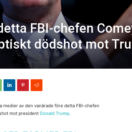
 detta FBI-chefen Come
yptiskt dödshot mot Tr
la medier av den vanärade före detta FBI-chefen
shot mot president
Donald Trump
.