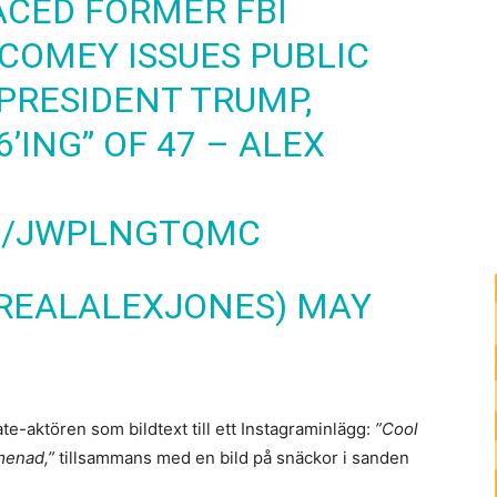
ACED FORMER FBI
COMEY ISSUES PUBLIC
PRESIDENT TRUMP,
6’ING” OF 47 – ALEX
M/JWPLNGTQMC
@REALALEXJONES)
MAY
-aktören som bildtext till ett Instagraminlägg:
”Cool
menad,”
tillsammans med en bild på snäckor i sanden