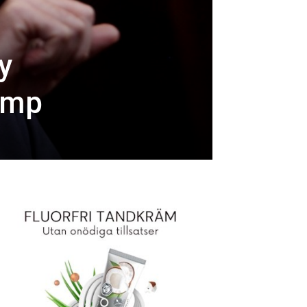
y
ump