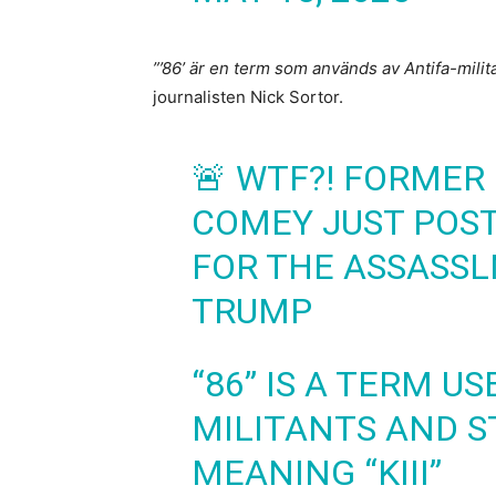
”’86’ är en term som används av Antifa-milit
journalisten Nick Sortor.
🚨 WTF?! FORMER
COMEY JUST POST
FOR THE ASSASSL
TRUMP
“86” IS A TERM US
MILITANTS AND 
MEANING “KIII”