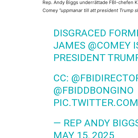
Rep. Andy Biggs underrättade FBI-chefen K
Comey
”uppmanar till att president Trump s
DISGRACED FORME
JAMES
@COMEY
I
PRESIDENT TRUMP
CC:
@FBIDIRECTO
@FBIDDBONGINO
PIC.TWITTER.COM
— REP ANDY BIGG
MAY 15, 2025