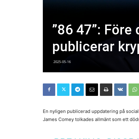
”86 47”: Före
publicerar kr
2025-05-16
En nyligen publicerad uppdatering på socia
James Comey tolkades allmänt som ett död