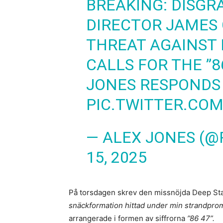
BREAKING: DISGR
DIRECTOR JAMES 
THREAT AGAINST 
CALLS FOR THE ”8
JONES RESPONDS
PIC.TWITTER.CO
— ALEX JONES (
15, 2025
På torsdagen skrev den missnöjda Deep State
snäckformation hittad under min strandpro
arrangerade i formen av siffrorna
”86 47”.