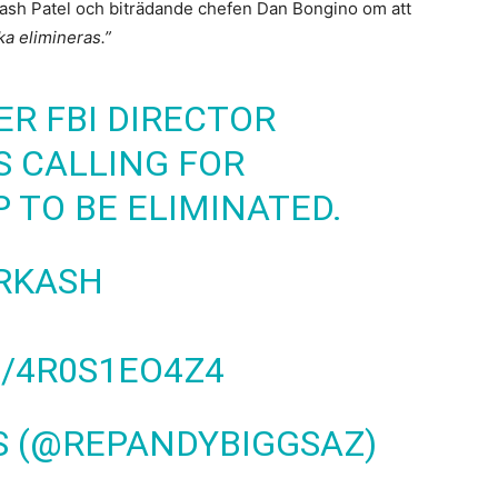
ash Patel och biträdande chefen Dan Bongino om att
ka elimineras.”
R FBI DIRECTOR
S CALLING FOR
 TO BE ELIMINATED.
RKASH
/4R0S1EO4Z4
S (@REPANDYBIGGSAZ)