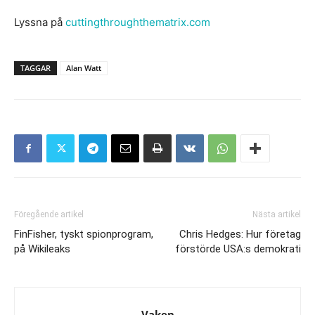
Lyssna på
cuttingthroughthematrix.com
TAGGAR
Alan Watt
Föregående artikel
Nästa artikel
FinFisher, tyskt spionprogram,
Chris Hedges: Hur företag
på Wikileaks
förstörde USA:s demokrati
Vaken