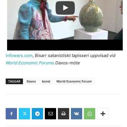
infowars.com
,
Bisarr satanistiskt tapisseri uppvisad vid
World Economic Forums
Davos-möte
TAGGAR
Davos
konst
World Economic Forum