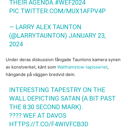
THEIR AGENDA.
#WEF2024
PIC.TWITTER.COM/MUX1AFPV4P
— LARRY ALEX TAUNTON
(@LARRYTAUNTON)
JANUARY 23,
2024
Under deras diskussion fångade Tauntons kamera synen
av konstverket, känt som
Walthamstow-tapisseriet
,
hängande på väggen bredvid dem.
INTERESTING TAPESTRY ON THE
WALL DEPICTING SATAN (A BIT PAST
THE 8:30 SECOND MARK).
???? WEF AT DAVOS
HTTPS://T.CO/F4WIVFCB3D