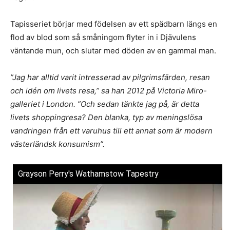
Tapisseriet börjar med födelsen av ett spädbarn längs en
flod av blod som så småningom flyter in i Djävulens
väntande mun, och slutar med döden av en gammal man.
”Jag har alltid varit intresserad av pilgrimsfärden, resan
och idén om livets resa,” sa han 2012 på Victoria Miro-
galleriet i London. ”Och sedan tänkte jag på, är detta
livets shoppingresa? Den blanka, typ av meningslösa
vandringen från ett varuhus till ett annat som är modern
västerländsk konsumism”.
Grayson Perry's Wathamstow Tapestry