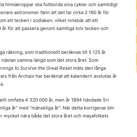
la himlakroppar ska fullborda sina cykler och samtidigt
Senare astronomer fann att det tar cirka 2 160 år för
m ett tecken i zodiaken, vilket innebär att ett
0 år för att passera genom samtliga tolv tecken och
 räkning, som traditionellt beräknas till 5 125 år
— nästan samma längd som det stora året. Som
rnings to Survive the Great Reset
mäts den långa
ars från Archaix har beräknat att kalendern avslutas år
a.
ellt omfatta 4 320 000 år, men år 1894 hävdade Sri
liga år” med ”mänskliga år”. När detta korrigeras blir
ger mycket nära både det stora året och mayafolkets