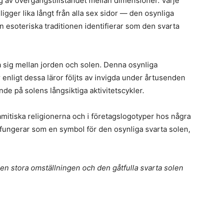
 av övergångstillståndet mellan dimensioner. Varje
gger lika långt från alla sex sidor — den osynliga
 esoteriska traditionen identifierar som den svarta
 sig mellan jorden och solen. Denna osynliga
r enligt dessa läror följts av invigda under årtusenden
ande på solens långsiktiga aktivitetscykler.
mitiska religionerna och i företagslogotyper hos några
 fungerar som en symbol för den osynliga svarta solen,
n stora omställningen och den gåtfulla svarta solen