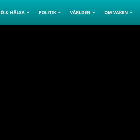
JÖ & HÄLSA
POLITIK
VÄRLDEN
OM VAKEN