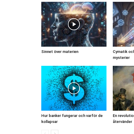
Sinnet över materien
Cymatik och
mysterier
Hur banker fungerar och varför de
En revoluti
kollapsar
återvänder