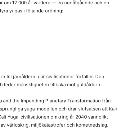
gar om 12 000 år vardera — en nedåtgående och en
yra yugas i följande ordning:
ill järnåldern, där civilisationer förfaller. Den
 leder mänskligheten tillbaka mot guldåldern.
uga and the Impending Planetary Transformation från
prungliga yuga-modellen och drar slutsatsen att Kali
Kali Yuga-civilisationen omkring år 2040 sannolikt
v världskrig, miljökatastrofer och kometnedslag.