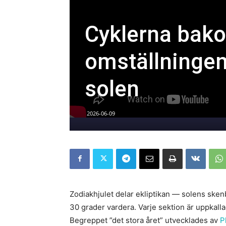
Cyklerna bako
omställningen
solen
2026-06-09
Zodiakhjulet delar ekliptikan — solens sken
30 grader vardera. Varje sektion är uppkalla
Begreppet ”det stora året” utvecklades av
P