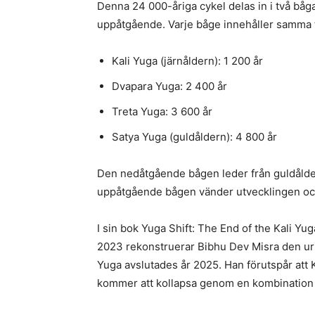
Denna 24 000-åriga cykel delas in i två bå
uppåtgående. Varje båge innehåller samma f
Kali Yuga (järnåldern): 1 200 år
Dvapara Yuga: 2 400 år
Treta Yuga: 3 600 år
Satya Yuga (guldåldern): 4 800 år
Den nedåtgående bågen leder från guldåldern t
uppåtgående bågen vänder utvecklingen och
I sin bok Yuga Shift: The End of the Kali Y
2023 rekonstruerar Bibhu Dev Misra den urs
Yuga avslutades år 2025. Han förutspår att 
kommer att kollapsa genom en kombination a