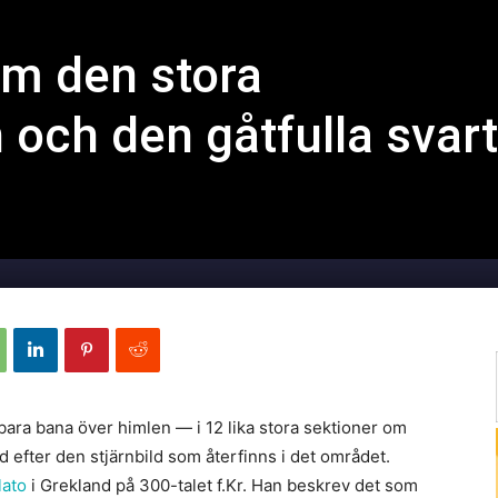
m den stora
 och den gåtfulla svar
bara bana över himlen — i 12 lika stora sektioner om
d efter den stjärnbild som återfinns i det området.
lato
i Grekland på 300-talet f.Kr. Han beskrev det som