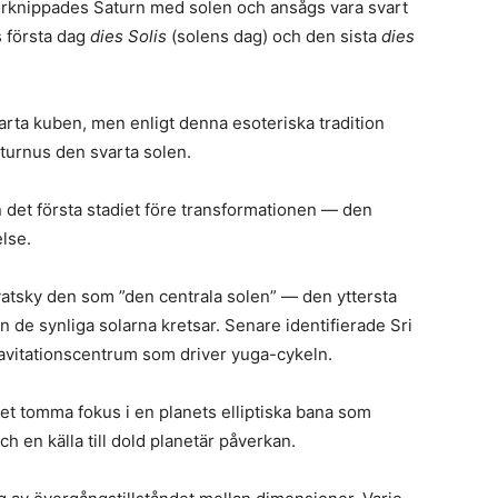
örknippades Saturn med solen och ansågs vara svart
s första dag
dies Solis
(solens dag) och den sista
dies
rta kuben, men enligt denna esoteriska tradition
turnus den svarta solen.
 det första stadiet före transformationen — den
lse.
vatsky den som ”den centrala solen” — den yttersta
ken de synliga solarna kretsar. Senare identifierade Sri
avitationscentrum som driver yuga-cykeln.
det tomma fokus i en planets elliptiska bana som
 en källa till dold planetär påverkan.