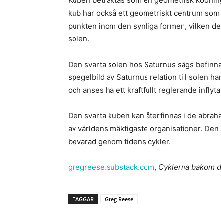
Kuben betraktas som en geometrisk kodning
kub har också ett geometriskt centrum som li
punkten inom den synliga formen, vilken den
solen.
Den svarta solen hos Saturnus sägs befinna
spegelbild av Saturnus relation till solen ha
och anses ha ett kraftfullt reglerande inflyt
Den svarta kuben kan återfinnas i de abraha
av världens mäktigaste organisationer. Den
bevarad genom tidens cykler.
gregreese.substack.com
,
Cyklerna bakom de
TAGGAR
Greg Reese