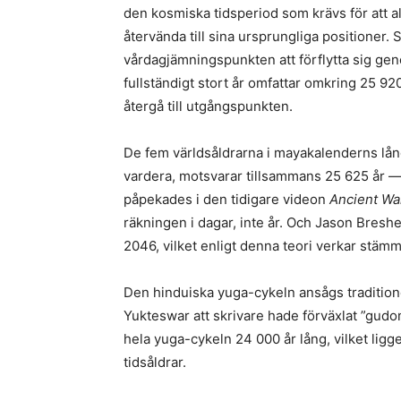
den kosmiska tidsperiod som krävs för att al
återvända till sina ursprungliga positioner. 
vårdagjämningspunkten att förflytta sig geno
fullständigt stort år omfattar omkring 25 92
återgå till utgångspunkten.
De fem världsåldrarna i mayakalenderns långa
vardera, motsvarar tillsammans 25 625 år 
påpekades i den tidigare videon
Ancient Wa
räkningen i dagar, inte år. Och Jason Breshe
2046, vilket enligt denna teori verkar stämm
Den hinduiska yuga-cykeln ansågs tradition
Yukteswar att skrivare hade förväxlat ”gudom
hela yuga-cykeln 24 000 år lång, vilket lig
tidsåldrar.