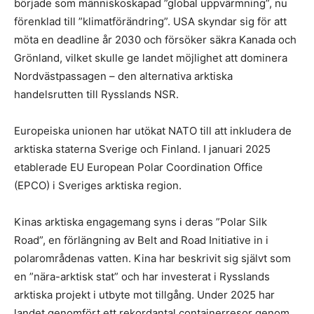
började som människoskapad ”global uppvärmning”, nu
förenklad till ”klimatförändring”. USA skyndar sig för att
möta en deadline år 2030 och försöker säkra Kanada och
Grönland, vilket skulle ge landet möjlighet att dominera
Nordvästpassagen – den alternativa arktiska
handelsrutten till Rysslands NSR.
Europeiska unionen har utökat NATO till att inkludera de
arktiska staterna Sverige och Finland. I januari 2025
etablerade EU European Polar Coordination Office
(EPCO) i Sveriges arktiska region.
Kinas arktiska engagemang syns i deras ”Polar Silk
Road”, en förlängning av Belt and Road Initiative in i
polarområdenas vatten. Kina har beskrivit sig självt som
en ”nära-arktisk stat” och har investerat i Rysslands
arktiska projekt i utbyte mot tillgång. Under 2025 har
landet genomfört ett rekordantal containerresor genom