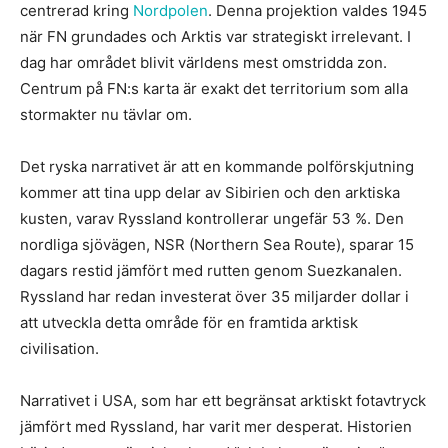
centrerad kring
Nordpolen
. Denna projektion valdes 1945
när FN grundades och Arktis var strategiskt irrelevant. I
dag har området blivit världens mest omstridda zon.
Centrum på FN:s karta är exakt det territorium som alla
stormakter nu tävlar om.
Det ryska narrativet är att en kommande polförskjutning
kommer att tina upp delar av Sibirien och den arktiska
kusten, varav Ryssland kontrollerar ungefär 53 %. Den
nordliga sjövägen, NSR (Northern Sea Route), sparar 15
dagars restid jämfört med rutten genom Suezkanalen.
Ryssland har redan investerat över 35 miljarder dollar i
att utveckla detta område för en framtida arktisk
civilisation.
Narrativet i USA, som har ett begränsat arktiskt fotavtryck
jämfört med Ryssland, har varit mer desperat. Historien