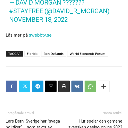
— DAVID MORGAN ???????
#STAYFREE (@DAVID_R_MORGAN)
NOVEMBER 18, 2022
Läs mer på
swebbtv.se
TAGGAR
Florida
Ron DeSantis
World Economic Forum
Föregående artikel
Nästa artikel
Lars Bern: Sverige har ”svaga
Hur spelar den gemene
politiker” – som styrs av
svensken casino online 2023