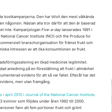
e kostkampanjerna. Den har blivit den mest välkända
 någonsin. Nästan alla tror därför att den är baserad
det inte. Kampanjslogan
Five-a-day
lanserades 1991 i
 National Cancer Institute (NCI) och the Produce for
kommersiell branschorganisation för främst frukt och
iska intressen av att öka konsumtionen av frukt.
adsföringssatsning en ökad medicinsk legitimitet.
anledning på en föreställning att frukt i allmänhet
menterad evidens för att så var fallet. Efteråt har det
an evidens, men utan framgång.
 i april 2010 i Journal of the National Cancer Institute
.
kvinnor som följdes under åren 1992 till 2000.
personer fann att fem portioner frukt och grönt