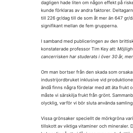
dagligen hade liten om någon effekt på risk
kunde förklaras av andra faktorer. Deltagarn
till 226 gr/dag till de som åt mer än 647 gr/
signifikant mellan de fem grupperna.
I samband med publiceringen av den brittis
konstaterade professor Tim Key att:
Möjligh
cancerrisken har studerats i över 30 år, men
Om man bortser från den skada som orsaka
industrijordbruket inklusive vid produktione
ändå finns några fördelar med att äta frukt 
måste vi särskilja frukt från grönt. Samman
olycklig, varför vi bör sluta använda samli
Vissa grönsaker speciellt de mörkgröna var
tillskott av viktiga vitaminer och mineraler.