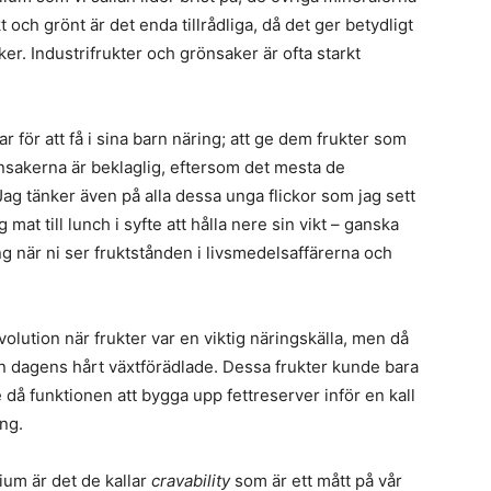
kt och grönt är det enda tillrådliga, då det ger betydligt
er. Industrifrukter och grönsaker är ofta starkt
för att få i sina barn näring; att ge dem frukter som
nsakerna är beklaglig, eftersom det mesta de
ag tänker även på alla dessa unga flickor som jag sett
ig mat till lunch i syfte att hålla nere sin vikt – ganska
ing när ni ser fruktstånden i livsmedelsaffärerna och
lution när frukter var en viktig näringskälla, men då
 än dagens hårt växtförädlade. Dessa frukter kunde bara
då funktionen att bygga upp fettreserver inför en kall
ång.
ium är det de kallar
cravability
som är ett mått på vår