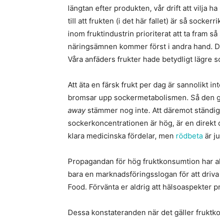
längtan efter produkten, vår drift att vilja ha
till att frukten (i det här fallet) är så socker
inom fruktindustrin prioriterat att ta fram 
näringsämnen kommer först i andra hand. Des
Våra anfäders frukter hade betydligt lägre s
Att äta en färsk frukt per dag är sannolikt int
bromsar upp sockermetabolismen. Så den g
away
stämmer nog inte. Att däremot ständigt
sockerkoncentrationen är hög, är en direkt 
klara medicinska fördelar, men
rödbeta
är ju
Propagandan för hög fruktkonsumtion har al
bara en marknadsföringsslogan för att driv
Food. Förvänta er aldrig att hälsoaspekter pr
Dessa konstateranden när det gäller fruk