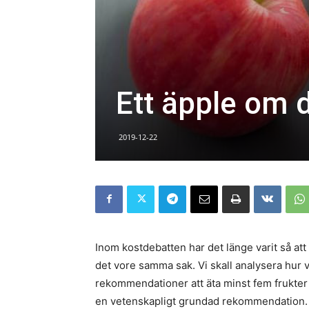
Ett äpple om 
2019-12-22
Inom kostdebatten har det länge varit så a
det vore samma sak. Vi skall analysera hur v
rekommendationer att äta minst fem frukte
en vetenskapligt grundad rekommendation. J