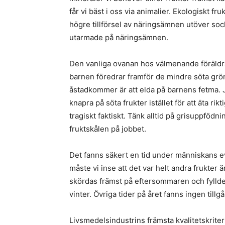
får vi bäst i oss via animalier. Ekologiskt fru
högre tillförsel av näringsämnen utöver sock
utarmade på näringsämnen.
Den vanliga ovanan hos välmenande föräldrar 
barnen föredrar framför de mindre söta grö
åstadkommer är att elda på barnens fetma. J
knapra på söta frukter istället för att äta rikt
tragiskt faktiskt. Tänk alltid på grisuppfödn
fruktskålen på jobbet.
Det fanns säkert en tid under människans evo
måste vi inse att det var helt andra frukter
skördas främst på eftersommaren och fyllde 
vinter. Övriga tider på året fanns ingen tillg
Livsmedelsindustrins främsta kvalitetskriter