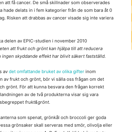
en att få cancer. De små skillnader som observerades
a hade delats in i fem kategorier från de som bara åt 0
dag. Risken att drabbas av cancer visade sig inte variera
ka delen av EPIC-studien i november 2010
eten att frukt och grönt kan hjälpa till att reducera
 ingen skyddande effekt har blivit säkert fastställd.
s av
det omfattande bruket av olika gifter
inom
n av frukt och grönt, bör vi sälla oss frågan om det
och grönt. För att kunna besvara den frågan korrekt
blandningen av de två produkterna visar sig vara
ngsbegreppet
frukt&grönt
.
ianterna som spenat, grönkål och broccoli ger goda
 Dessa grönsaker skall serveras med smör, olivolja eller