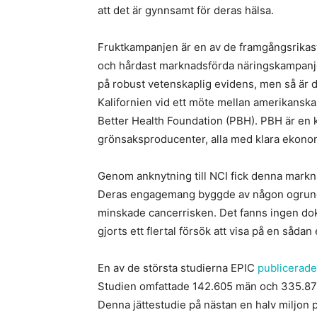
att det är gynnsamt för deras hälsa.
Fruktkampanjen är en av de framgångsrikast
och hårdast marknadsförda näringskampanjen
på robust vetenskaplig evidens, men så är 
Kalifornien vid ett möte mellan amerikanska
Better Health Foundation (PBH). PBH är en 
grönsaksproducenter, alla med klara ekonom
Genom anknytning till NCI fick denna markn
Deras engagemang byggde av någon ogrundad 
minskade cancerrisken. Det fanns ingen doku
gjorts ett flertal försök att visa på en såd
En av de största studierna EPIC
publicerades
Studien omfattade 142.605 män och 335.873 
Denna jättestudie på nästan en halv miljon 