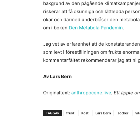
bakgrund av den pågående klimatkampanjen
riskerar att få okunniga och lättledda person
ökar och därmed underblåser den metabola p
om i boken
Den Metabola Pandemin
.
Jag vet av erfarenhet att de konstaterande
som levt i föreställningen om frukts enorma n
kommentarfältet rekommenderar jag att ni g
Av Lars Bern
Originaltext:
anthropocene.live
,
Ett äpple o
TAGGAR
frukt
Kost
Lars Bern
socker
vi