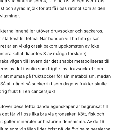
ösliga vitaminerna som A, D, E och K. Vi behöver trots
st och syrad mjölk för att få i oss retinol som är den
vitaminer.
Frukterna innehåller utöver druvsocker och sackaros,
tarkast till fetma. När bonden vill ha feta grisar
kret är en viktig orsak bakom uppkomsten av icke
mera kallat diabetes 3 av många forskare).
r raka vägen till levern där det snabbt metaboliseras till
uleras av det insulin som frigörs av druvsockret som
kar att mumsa på fruktsocker för sin metabolism, medan
r. Så att något så sockerrikt som dagens frukter skulle
ig frukt till en cancersjuk!
utöver dess fettbildande egenskaper är begränsat till
et får vi i oss lika bra via grönsaker. Kött, fisk och
et gäller mineraler är historien densamma. Av de 16
alium som vi sällan lider brist på, de övriga mineralerna