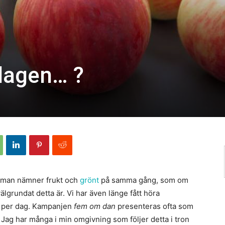
dagen… ?
tt man nämner frukt och
grönt
på samma gång, som om
älgrundat detta är. Vi har även länge fått höra
r per dag. Kampanjen
fem om dan
presenteras ofta som
ag har många i min omgivning som följer detta i tron