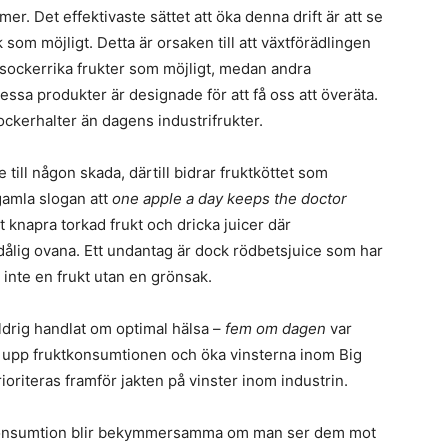
 mer. Det effektivaste sättet att öka denna drift är att se
rik som möjligt. Detta är orsaken till att växtförädlingen
så sockerrika frukter som möjligt, medan andra
sa produkter är designade för att få oss att överäta.
ockerhalter än dagens industrifrukter.
e till någon skada, därtill bidrar fruktköttet som
amla slogan att
one apple a day keeps the doctor
 knapra torkad frukt och dricka juicer där
dålig ovana. Ett undantag är dock rödbetsjuice som har
 inte en frukt utan en grönsak.
drig handlat om optimal hälsa –
fem om dagen
var
a upp fruktkonsumtionen och öka vinsterna inom Big
ioriteras framför jakten på vinster inom industrin.
tkonsumtion blir bekymmersamma om man ser dem mot