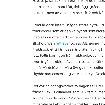
kokosolja så att vi får i oss max av de fettl
detta animalier som kött, fisk, ägg, grädde, o
bästa formen av vitamin A samt B12 och K2-
Frukt är dock inte till någon större nytta. 
fruktsocker som är den kolhydrat som bidrar s
utspisas de ofta med t.ex. äpplen. Fruktsoc
alkoholdriven
fettlever
och av Alzheimer (nu
Fruktsockret vi får i oss när vi äter frukt gå
fett. Fettinlagringen från fruktsockret stim
även ingår i frukten. Även cancerceller äls
det är värdelöst för våra övriga friska celle
skydda mot cancer är givetvis en myt. Ge aldr
Det övriga näringsvärdet av dagens frukter 
främst 1 av 13 vitaminer som C-vitamin, men d
ägg ger oss de övriga 12 vitaminerna. När d
mineraler vi behöver tillför frukter främst k