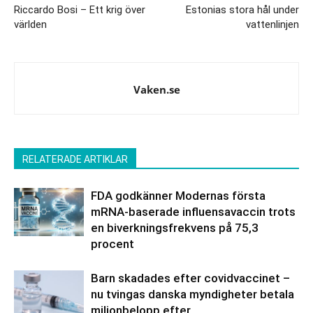
Riccardo Bosi – Ett krig över
Estonias stora hål under
världen
vattenlinjen
Vaken.se
RELATERADE ARTIKLAR
FDA godkänner Modernas första
mRNA-baserade influensavaccin trots
en biverkningsfrekvens på 75,3
procent
Barn skadades efter covidvaccinet –
nu tvingas danska myndigheter betala
miljonbelopp efter