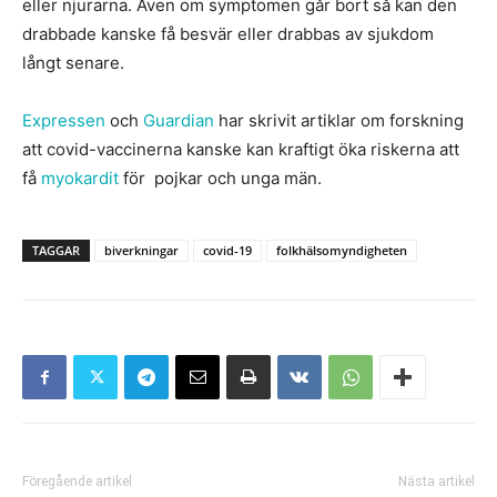
eller njurarna. Även om symptomen går bort så kan den
drabbade kanske få besvär eller drabbas av sjukdom
långt senare.
Expressen
och
Guardian
har skrivit artiklar om forskning
att covid-vaccinerna kanske kan kraftigt öka riskerna att
få
myokardit
för pojkar och unga män.
TAGGAR
biverkningar
covid-19
folkhälsomyndigheten
Föregående artikel
Nästa artikel