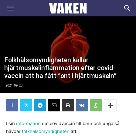
VAKEN.se
Folkhälsomyndigheten kallar
hjärtmuskelinflammation efter covid-
vaccin att ha fått ”ont i hjärtmuskeln”
2021-09-28
I sin
information
om covidvaccin till barn och unga så
hävdar
folkhälsomyndigheten
att: