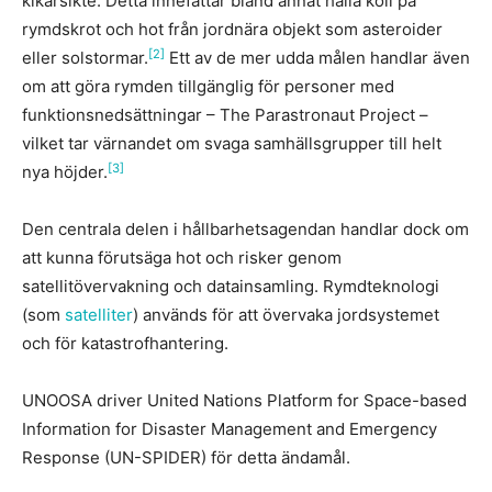
kikarsikte. Detta innefattar bland annat hålla koll på
rymdskrot och hot från jordnära objekt som asteroider
[2]
eller solstormar.
Ett av de mer udda målen handlar även
om att göra rymden tillgänglig för personer med
funktionsnedsättningar – The Parastronaut Project –
vilket tar värnandet om svaga samhällsgrupper till helt
[3]
nya höjder.
Den centrala delen i hållbarhetsagendan handlar dock om
att kunna förutsäga hot och risker genom
satellitövervakning och datainsamling. Rymdteknologi
(som
satelliter
) används för att övervaka jordsystemet
och för katastrofhantering.
UNOOSA driver United Nations Platform for Space-based
Information for Disaster Management and Emergency
Response (UN-SPIDER) för detta ändamål.