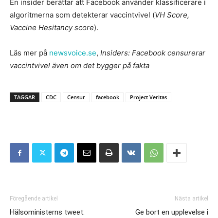
En insider berättar att Facebook använder klassificerare i
algoritmerna som detekterar vaccintvivel (
VH Score,
Vaccine Hesitancy score
).
Läs mer på
newsvoice.se
,
Insiders: Facebook censurerar
vaccintvivel även om det bygger på fakta
TAGGAR
CDC
Censur
facebook
Project Veritas
Föregående artikel
Nästa artikel
Hälsoministerns tweet:
Ge bort en upplevelse i