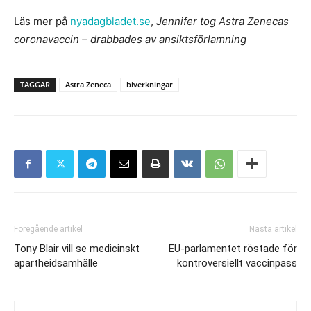
Läs mer på
nyadagbladet.se
,
Jennifer tog Astra Zenecas
coronavaccin – drabbades av ansiktsförlamning
TAGGAR
Astra Zeneca
biverkningar
Föregående artikel
Nästa artikel
Tony Blair vill se medicinskt
EU-parlamentet röstade för
apartheidsamhälle
kontroversiellt vaccinpass