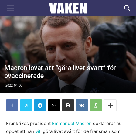
VAKEN.se
Macron lovar att ”göra livet svårt” för
ovaccinerade
2022-01-05
Frankrikes president
Emmanuel Macron
deklarerar nu
öppet att han
vill
göra livet svårt för de fransmän som