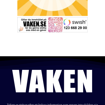
Vaken.se strävar efter att belysa information som annars inte skildras via