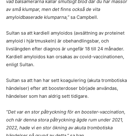
vad balsamerarna kallar smutsigt blod där du har massor
av små klumpar, men det finns också de vita
amyloidbaserade klumparna,”
sa Campbell.
Sultan sa att kardiell amyloidos (avsättning av proteinet
amyloid i hjärtmuskeln) är obehandlingsbar, och
livslängden efter diagnos är ungefär 18 till 24 månader.
Kardiell amyloidos kan orsakas av covid-vaccinationen,
enligt Sultan.
Sultan sa att han har sett koagulering (akuta trombotiska
händelser) efter att boosterdoser började användas,
händelser som han aldrig sett tidigare.
”Det var en stor påtryckning för en booster-vaccination,
och när denna stora påtryckning ägde rum under 2021,
2022, hade vi en stor ökning av akuta trombotiska
händelser på grund av detta,”
sa han.