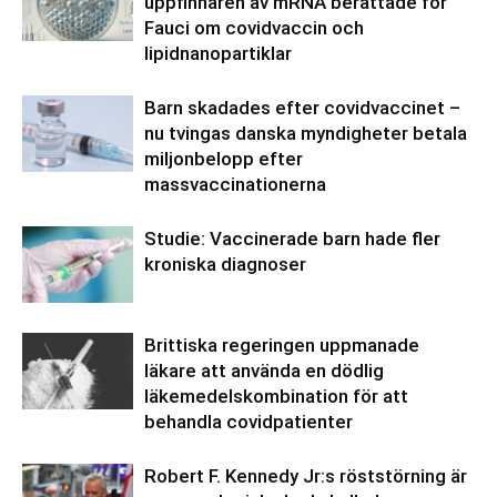
uppfinnaren av mRNA berättade för
Fauci om covidvaccin och
lipidnanopartiklar
Barn skadades efter covidvaccinet –
nu tvingas danska myndigheter betala
miljonbelopp efter
massvaccinationerna
Studie: Vaccinerade barn hade fler
kroniska diagnoser
Brittiska regeringen uppmanade
läkare att använda en dödlig
läkemedelskombination för att
behandla covidpatienter
Robert F. Kennedy Jr:s röststörning är