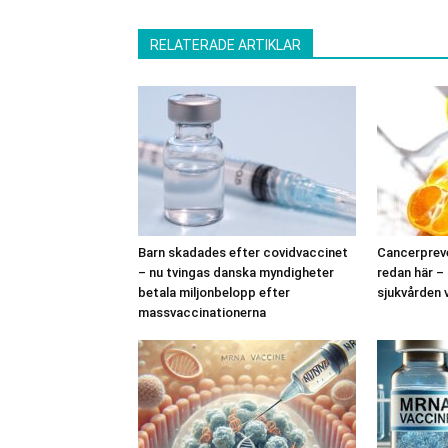
RELATERADE ARTIKLAR
Barn skadades efter covidvaccinet
Cancerpreve
– nu tvingas danska myndigheter
redan här –
betala miljonbelopp efter
sjukvården 
massvaccinationerna