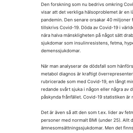
Den forskning som nu bedrivs omkring Cov
visar att det verkliga hälsoproblemet är en
pandemin. Den senare orsakar 40 miljoner för
tillskrivs Covid-19. Döda av Covid-19 i vär
nära halva mänskligheten på något sätt dra
sjukdomar som insulinresistens, fetma, hype
demenssjukdomar.
När man analyserar de dödsfall som hänförs 
metabol diagnos är kraftigt överrepresentera
rubricerade som med Covid-19, en långt mind
redande svårt sjuka i någon eller några av
påskynda frånfället. Covid-19 statistiken ä
Det är även så att den som t.ex. lider av fet
personer med normalt BMI (under 25). Allt de
ämnesomsättningssjukdomar. Men det finns e