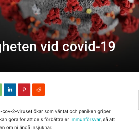
gheten vid covid-19
-cov-2-viruset ökar som väntat och paniken griper
 kan göra för att dels förbättra er
immunförsvar
, så att
sen om ni ändå insjuknar.