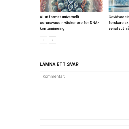
AI-utformat universellt
Covidvaccin
coronavaccin väcker oro för DNA-
forskare ska
kontaminering
senatsutfr
LÄMNA ETT SVAR