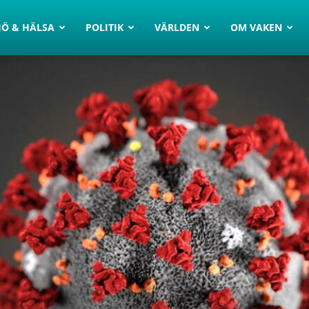
JÖ & HÄLSA
POLITIK
VÄRLDEN
OM VAKEN