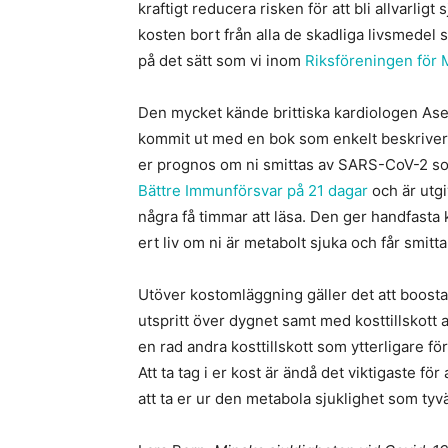
kraftigt reducera risken för att bli allvarlig
kosten bort från alla de skadliga livsmedel
på det sätt som vi inom
Riksföreningen för 
Den mycket kände brittiska kardiologen Ase
kommit ut med en bok som enkelt beskriver, hu
er prognos om ni smittas av SARS-CoV-2 so
Bättre Immunförsvar på 21 dagar
och är utgi
några få timmar att läsa. Den ger handfast
ert liv om ni är metabolt sjuka och får smitta
Utöver kostomläggning gäller det att boost
utspritt över dygnet samt med kosttillskott 
en rad andra kosttillskott som ytterligare f
Att ta tag i er kost är ändå det viktigaste fö
att ta er ur den metabola sjuklighet som tyvä