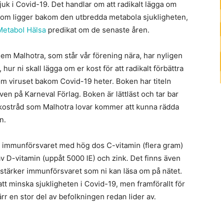
t sjuk i Covid-19. Det handlar om att radikalt lägga om
 som ligger bakom den utbredda metabola sjukligheten,
Metabol Hälsa
predikat om de senaste åren.
em Malhotra, som står vår förening nära, har nyligen
r ni skall lägga om er kost för att radikalt förbättra
m viruset bakom Covid-19 heter. Boken har titeln
ven på Karneval Förlag. Boken är lättläst och tar bar
a kostråd som Malhotra lovar kommer att kunna rädda
n.
a immunförsvaret med hög dos C-vitamin (flera gram)
av D-vitamin (uppåt 5000 IE) och zink. Det finns även
örstärker immunförsvaret som ni kan läsa om på nätet.
r att minska sjukligheten i Covid-19, men framförallt för
rr en stor del av befolkningen redan lider av.