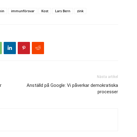
min
immunförsvar
Kost
Lars Bern
zink
Nästa artikel
r
Anställd på Google: Vi påverkar demokratiska
processer