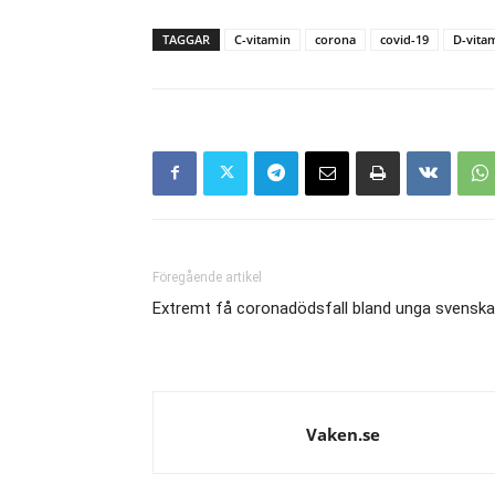
TAGGAR
C-vitamin
corona
covid-19
D-vita
Föregående artikel
Extremt få coronadödsfall bland unga svenska
Vaken.se