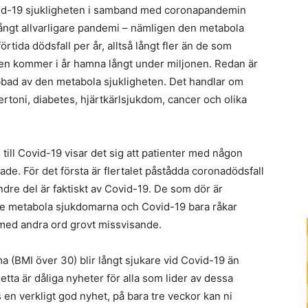
id-19 sjukligheten i samband med coronapandemin
 långt allvarligare pandemi – nämligen den metabola
tida dödsfall per år, alltså långt fler än de som
lden kommer i år hamna långt under miljonen. Redan är
bbad av den metabola sjukligheten. Det handlar om
rtoni, diabetes, hjärtkärlsjukdom, cancer och olika
till Covid-19 visar det sig att patienter med någon
de. För det första är flertalet påstådda coronadödsfall
re del är faktiskt av Covid-19. De som dör är
 de metabola sjukdomarna och Covid-19 bara råkar
r med andra ord grovt missvisande.
ma (BMI över 30) blir långt sjukare vid Covid-19 än
tta är dåliga nyheter för alla som lider av dessa
n verkligt god nyhet, på bara tre veckor kan ni