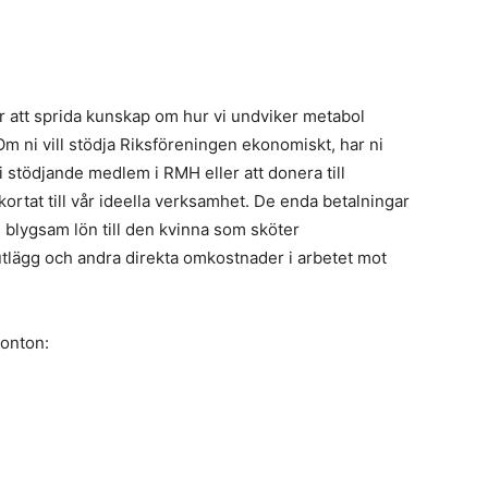
r att sprida kunskap om hur vi undviker metabol
m ni vill stödja Riksföreningen ekonomiskt, har ni
i stödjande medlem i RMH eller att donera till
kortat till vår ideella verksamhet. De enda betalningar
n blygsam lön till den kvinna som sköter
utlägg och andra direkta omkostnader i arbetet mot
konton: