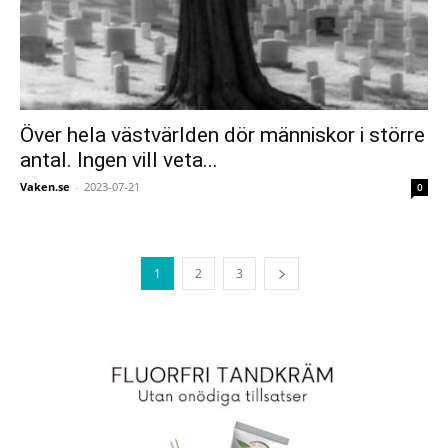
Över hela västvärlden dör människor i större
antal. Ingen vill veta...
Vaken.se
-
2023-07-21
0
1
2
3