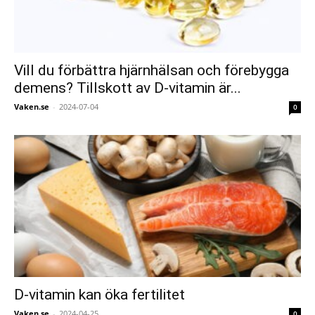
Vill du förbättra hjärnhälsan och förebygga
demens? Tillskott av D-vitamin är...
Vaken.se
-
2024-07-04
0
D-vitamin kan öka fertilitet
Vaken.se
-
2024-04-25
0