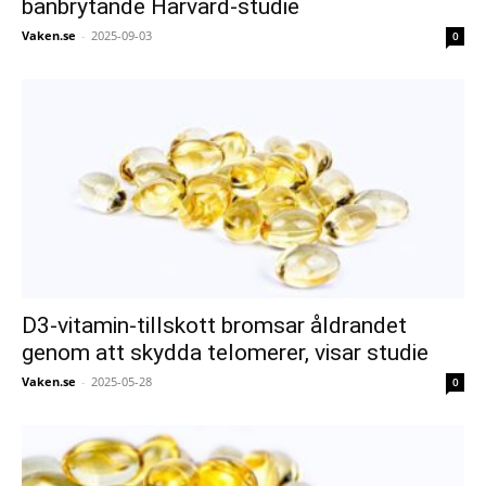
banbrytande Harvard-studie
Vaken.se
-
2025-09-03
0
D3-vitamin-tillskott bromsar åldrandet
genom att skydda telomerer, visar studie
Vaken.se
-
2025-05-28
0