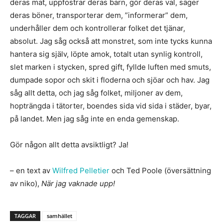
deras mat, uppfostrar deras barn, gör deras val, säger
deras böner, transporterar dem, ”informerar” dem,
underhåller dem och kontrollerar folket det tjänar,
absolut. Jag såg också att monstret, som inte tycks kunna
hantera sig själv, löpte amok, totalt utan synlig kontroll,
slet marken i stycken, spred gift, fyllde luften med smuts,
dumpade sopor och skit i floderna och sjöar och hav. Jag
såg allt detta, och jag såg folket, miljoner av dem,
hopträngda i tätorter, boendes sida vid sida i städer, byar,
på landet. Men jag såg inte en enda gemenskap.
Gör någon allt detta avsiktligt? Ja!
– en text av
Wilfred Pelletier
och Ted Poole (översättning
av niko),
När jag vaknade upp!
TAGGAR
samhället