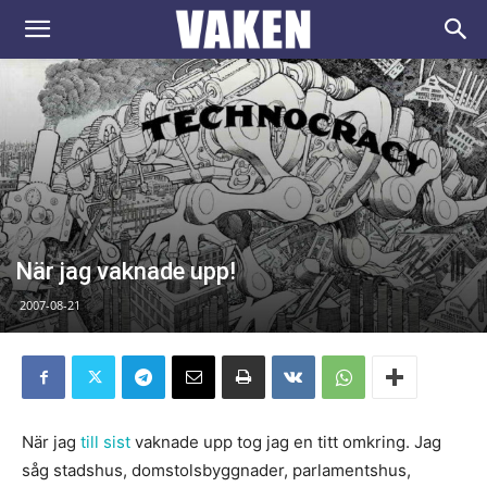
VAKEN.se
När jag vaknade upp!
2007-08-21
När jag
till sist
vaknade upp tog jag en titt omkring. Jag
såg stadshus, domstolsbyggnader, parlamentshus,