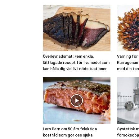
Överlevnadsmat: Fem enkla,
Varning för
lättlagade recept för livsmedel som
Karragenan 
kan hålla dig vid liv i nödsituationer
med din tar
Lars Bern om 50 års felaktiga
Syntetisk mj
kostråd som gör oss sjuka
försöksobj