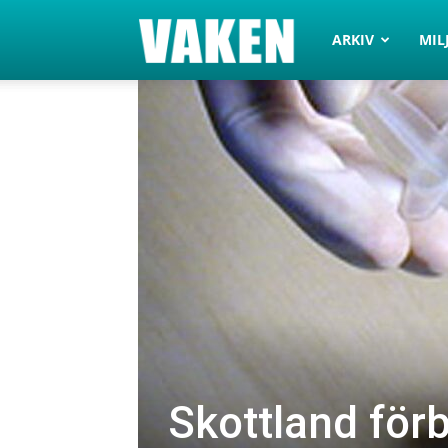
VAKEN.se
ARKIV
MIL
Skottland för