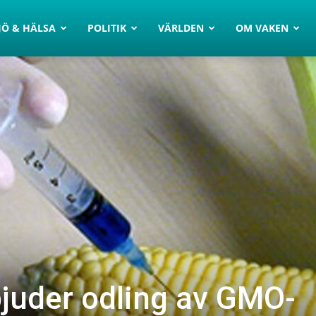
JÖ & HÄLSA
POLITIK
VÄRLDEN
OM VAKEN
bjuder odling av GMO-