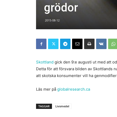
grödor
2015-08-12
Skottland
gick den 9:e augusti ut med att o
Detta för att försvara bilden av Skottlands 
att skotska konsumenter vill ha genmodifie
Läs mer på
globalresearch.ca
TAGGAR
Livsmedel