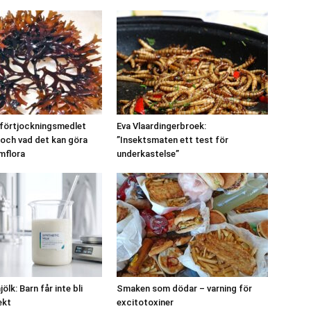
 förtjockningsmedlet
Eva Vlaardingerbroek:
och vad det kan göra
”Insektsmaten ett test för
mflora
underkastelse”
ölk: Barn får inte bli
Smaken som dödar – varning för
ekt
excitotoxiner