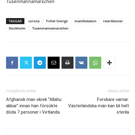
Tusenmannamarschen
TAGGAR
corona
Frihet Sverige
manifestation
restriktioner
Stockholm
Tusenmannamarschen
Föregående artikel
Nästa artikel
Afghansk man skrek ”Allahu
Forskare varnar:
akbar” innan han försökte
Västerländska män kan bli helt
döda 7 personer i Vetlanda
sterila